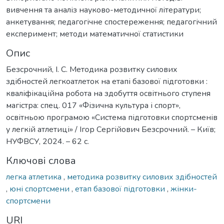
вивчення та аналіз науково-методичної літератури;
анкетування; педагогічне спостереження; педагогічний
експеримент; методи математичної статистики
Опис
Безсрочний, І. С. Методика розвитку силових
здібностей легкоатлеток на етапі базової підготовки :
кваліфікаційна робота на здобуття освітнього ступеня
магістра: спец. 017 «Фізична культура і спорт»,
освітньою програмою «Система підготовки спортсменів
у легкій атлетиці» / Ігор Сергійович Безсрочний. – Київ;
НУФВСУ, 2024. – 62 с.
Ключові слова
легка атлетика
,
методика розвитку силових здібностей
,
юні спортсмени
,
етап базової підготовки
,
жінки-
спортсмени
URI