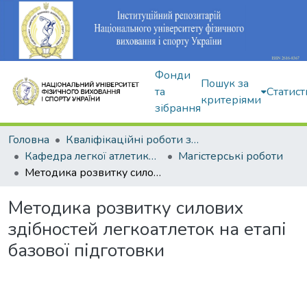
Фонди
Пошук за
та
Статист
критеріями
зібрання
Головна
Кваліфікаційні роботи здобувачів вищої освіти
Кафедра легкої атлетики, зимових видів та велосипедного спорту
Магістерські роботи
Методика розвитку силових здібностей легкоатлеток на етапі базової підготовки
Методика розвитку силових
здібностей легкоатлеток на етапі
базової підготовки