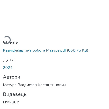
антажиться...
Файли
Кваліфікаційна робота Мазура.pdf
(868,75 KB)
Дата
2024
Автори
Мазура Владислав Костянтинович
Видавець
НУФВСУ