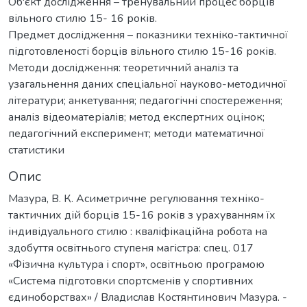
Об'єкт дослідження – тренувальний процес борців
вільного стилю 15- 16 років.
Предмет дослідження – показники техніко-тактичної
підготовленості борців вільного стилю 15-16 років.
Методи дослідження: теоретичний аналіз та
узагальнення даних спеціальної науково-методичної
літератури; анкетування; педагогічні спостереження;
аналіз відеоматеріалів; метод експертних оцінок;
педагогічний експеримент; методи математичної
статистики
Опис
Мазура, В. К. Асиметричне регулювання техніко-
тактичних дій борців 15-16 років з урахуванням їх
індивідуального стилю : кваліфікаційна робота на
здобуття освітнього ступеня магістра: спец. 017
«Фізична культура і спорт», освітньою програмою
«Система підготовки спортсменів у спортивних
єдиноборствах» / Владислав Костянтинович Мазура. -