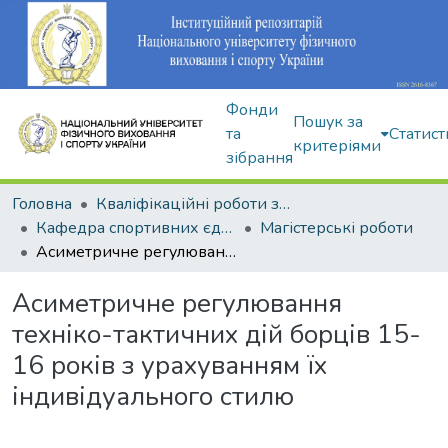
Фонди
Пошук за
та
Статист
критеріями
зібрання
Головна
Кваліфікаційні роботи здобувачів вищої освіти
Кафедра спортивних єдиноборств та силових видів спорту
Магістерські роботи
Асиметричне регулювання техніко-тактичних дій борців 15-16 років з урахуванням їх індивідуального стилю
Асиметричне регулювання
техніко-тактичних дій борців 15-
16 років з урахуванням їх
індивідуального стилю