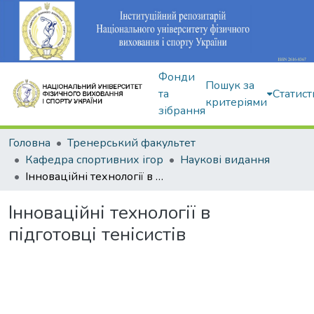
Фонди
Пошук за
та
Статист
критеріями
зібрання
Головна
Тренерський факультет
Кафедра спортивних ігор
Наукові видання
Інноваційні технології в підготовці тенісистів
Інноваційні технології в
підготовці тенісистів