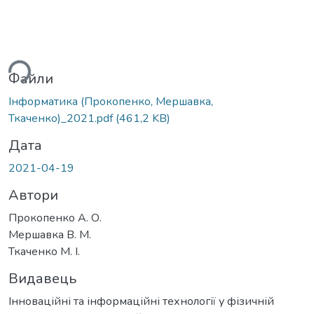
ься...
Файли
Інформатика (Прокопенко, Мершавка,
Ткаченко)_2021.pdf
(461,2 KB)
Дата
2021-04-19
Автори
Прокопенко А. О.
Мершавка В. М.
Ткаченко М. І.
Видавець
Інноваційні та інформаційні технології у фізичній