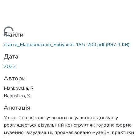
Вантажиться...
Файли
стаття_Маньковська_Бабушко-195-203.pdf
(897,4 KB)
Дата
2022
Автори
Mankovska, R.
Babushko, S.
Анотація
У статті на основі сучасного візуального дискурсу
розглядається візуальний конструкт як головна форма
музейної візуалізації, проаналізовано музейні практики