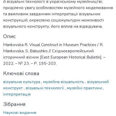
й візуальні технології в українському музейництві,
приділено увагу особливостям музейного моделювання
та важливим завданням інтерпретації візуальних
конструкцій, окреслено соціокультурні можливості
візуального конструкту, його вплив на відвідувача.
Опис
Mankovska R. Visual Construct in Museum Practices / R.
Mankovska, S. Babushko // Східноєвропейський
історичний вісник [East European Historical Bulletin]. –
2022. – № 23. – Р. 195-203.
Ключові слова
візуальна культура
,
музейна візуальність
,
візуальний
конструкт
,
візуальні технології
,
музейні практики
,
інтерпретація
Зібрання
Наукові видання