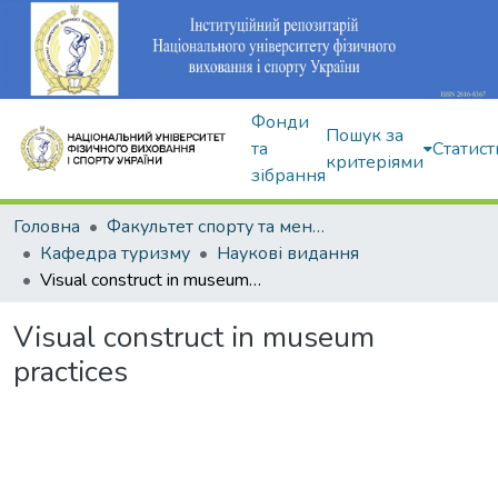
Фонди
Пошук за
та
Статист
критеріями
зібрання
Головна
Факультет спорту та менеджменту
Кафедра туризму
Наукові видання
Visual construct in museum practices
Visual construct in museum
practices