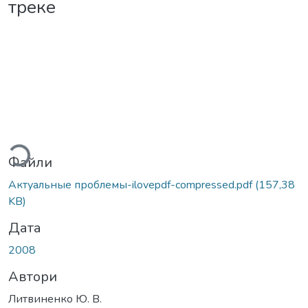
треке
ться...
Файли
Актуальные проблемы-ilovepdf-compressed.pdf
(157,38
KB)
Дата
2008
Автори
Литвиненко Ю. В.