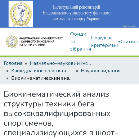
Фонди
Пошук за
та
Статист
критеріями
зібрання
Головна
Навчально-науковий інститут здоров'я, реабілітації та фізичного виховання
Кафедра кінезіології та фізкультурно-спортивної реабілітації
Наукові видання
Биокинематический анализ структуры техники бега высококвалифицированных спортсменов, специализирующихся в шорт-треке
Биокинематический анализ
структуры техники бега
высококвалифицированных
спортсменов,
специализирующихся в шорт-