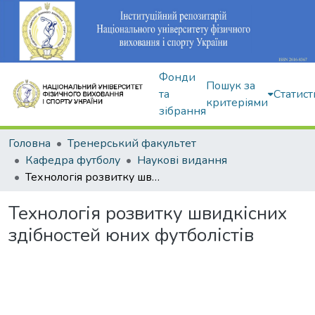
Фонди
Пошук за
та
Статист
критеріями
зібрання
Головна
Тренерський факультет
Кафедра футболу
Наукові видання
Технологія розвитку швидкісних здібностей юних футболістів
Технологія розвитку швидкісних
здібностей юних футболістів