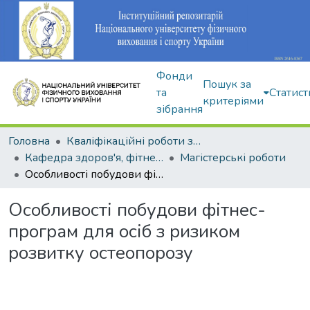
Фонди
Пошук за
та
Статист
критеріями
зібрання
Головна
Кваліфікаційні роботи здобувачів вищої освіти
Кафедра здоров'я, фітнесу та рекреації
Магістерські роботи
Особливості побудови фітнес-програм для осіб з ризиком розвитку остеопорозу
Особливості побудови фітнес-
програм для осіб з ризиком
розвитку остеопорозу