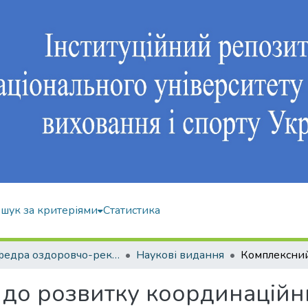
шук за критеріями
Статистика
Кафедра оздоровчо-рекреаційної рухової активності
Наукові видання
 до розвитку координаційн