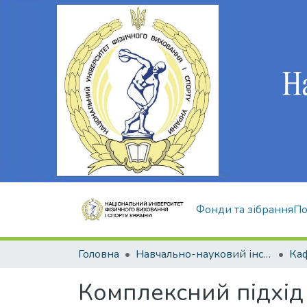
Фонди та зібрання
По
Головна
Навчально-науковий інститут здоров'я, реабілітації та фізичного виховання
Комплексний підхід