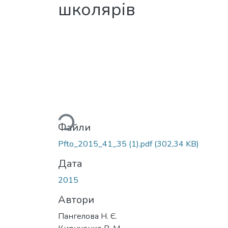
школярів
Вантажиться...
Файли
Pfto_2015_41_35 (1).pdf
(302,34 KB)
Дата
2015
Автори
Пангелова Н. Є.