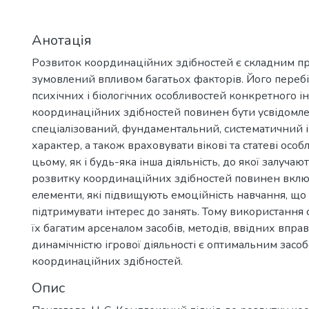
Анотація
Розвиток координаційних здібностей є складним п
зумовлений впливом багатьох факторів. Його перебі
психічних і біологічних особливостей конкретного і
координаційних здібностей повинен бути усвідомле
спеціалізований, фундаментальний, систематичний і
характер, а також враховувати вікові та статеві особ
цьому, як і будь-яка інша діяльність, до якої залучаю
розвитку координаційних здібностей повинен включ
елементи, які підвищують емоційність навчання, що
підтримувати інтерес до занять. Тому використання 
їх багатим арсеналом засобів, методів, ввідних впра
динамічністю ігрової діяльності є оптимальним засо
координаційних здібностей.
Опис