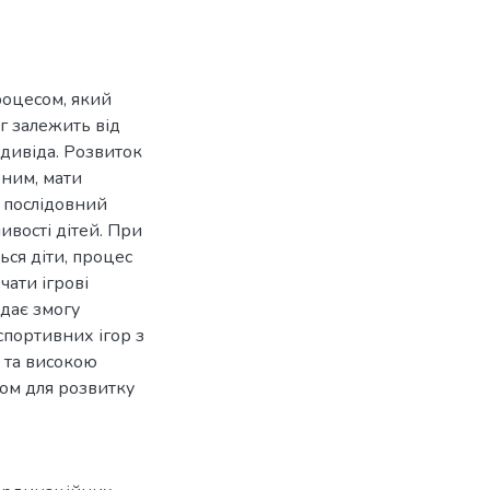
роцесом, який
г залежить від
ндивіда. Розвиток
ним, мати
 послідовний
ливості дітей. При
ться діти, процес
ати ігрові
 дає змогу
спортивних ігор з
в та високою
бом для розвитку