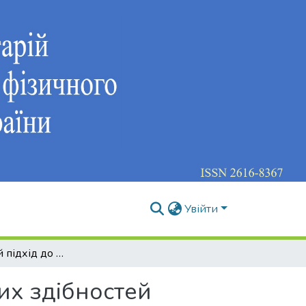
Увійти
Комплексний підхід до розвитку координаційних здібностей школярів
их здібностей