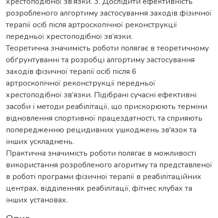
хрестоподібної зв’язки. 3. Дослідити ефективність
розробленого алгортиму застосування заходів фізичної
терапії осіб після артроскопічної реконструкції
передньої хрестоподібної зв’язки.
Теоретична значимість роботи полягає в теоретичному
обґрунтуванні та розробці алгортиму застосування
заходів фізичної терапії осіб після 6
артроскопічної реконструкції передньої
хрестоподібної зв’язки. Підібрані сучасні ефективні
засоби і методи реабілітації, що прискорюють терміни
відновлення спортивної працездатності, та сприяють
попередженню рецидивних ушкоджень зв'язок та
інших ускладнень.
Практична значимість роботи полягає в можливості
використання розробленого агоритму та представленої
в роботі програми фізичної терапії в реабілітаційних
центрах, відділеннях реабілітації, фітнес клубах та
інших установах.