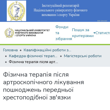
Фонди
Пошук за
та
Статист
критеріями
зібрання
Головна
Кваліфікаційні роботи здобувачів вищої освіти
Кафедра фізичної терапії та ерготерапії
Магістерські роботи
Фізична терапія після артроскопічного лікування пошкоджень передньої хрестоподібної зв'язки
Фізична терапія після
артроскопічного лікування
пошкоджень передньої
хрестоподібної зв'язки