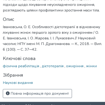
підходи щодо лікування неускладненого ожиріння,
розглядають шляхи профілактики зростання маси тіла.
Опис
Івановська, О. Е. Особливості дієтотерапії в відновному
лікуванні жінок першого зрілого віку з ожирінням / О.
Е. Івановська, І. О. Жарова, І. І. Лукасевич // Науковий
часопис НПУ імені М. П. Драгоманова. ─ К., 2018. ─ Вип.
6 (100). ─ С. 37─42.
Ключові слова
фізична реабілітація
,
дієтотерапія
,
ожиріння
,
жінки
Зібрання
Наукові видання
Повна інформація про документ