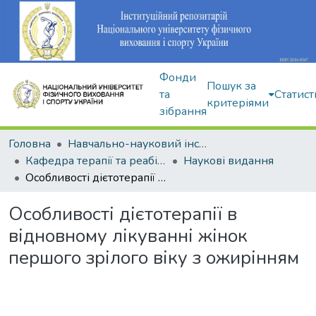
Фонди
Пошук за
та
Статист
критеріями
зібрання
Головна
Навчально-науковий інститут здоров'я, реабілітації та фізичного виховання
Кафедра терапії та реабілітації
Наукові видання
Особливості дієтотерапії в відновному лікуванні жінок першого зрілого віку з ожирінням
Особливості дієтотерапії в
відновному лікуванні жінок
першого зрілого віку з ожирінням