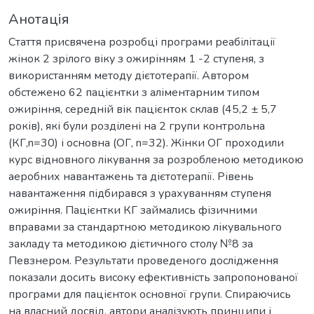
Анотація
Стаття присвячена розробці програми реабілітації
жінок 2 зрілого віку з ожирінням 1 -2 ступеня, з
використанням методу дієтотерапії. Автором
обстежено 62 пацієнтки з аліментарним типом
ожиріння, середній вік пацієнток склав (45,2 ± 5,7
років), які були розділені на 2 групи контрольна
(КГ,n=30) і основна (ОГ, n=32). Жінки ОГ проходили
курс відновного лікування за розробленою методикою
аеробних навантажень та дієтотерапії. Рівень
навантаження підбирався з урахуванням ступеня
ожиріння. Пацієнтки КГ займались фізичними
вправами за стандартною методикою лікувального
закладу та методикою дієтичного столу №8 за
Певзнером. Результати проведеного дослідження
показали досить високу ефективність запропонованої
програми для пацієнток основної групи. Спираючись
на власний досвід, автори аналізують принципи і