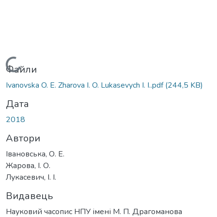
Вантажиться...
Файли
Ivanovska O. E. Zharova I. O. Lukasevych I. I..pdf
(244,5 KB)
Дата
2018
Автори
Івановська, О. Е.
Жарова, І. О.
Лукасевич, І. І.
Видавець
Науковий часопис НПУ імені М. П. Драгоманова