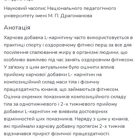
Науковий часопис Національного педагогічного
університету імені М. П. Драгоманова
Анотація
Харчова добавка L-карнітину часто використовується в
практиці спорту і оздоровчому фітнесі перш за все для
посилення спалювання жиру в організмі людини, що
особливо важливо під час занять оздоровчим фітнесом.
У зв'язку з цим актуальним було оцінити вплив
прийому харчової добавки L- карнітин на
композиційний склад маси тіла і фізичну
працездатність юнаків, що займаються фітнесом.
Оцінка окремих показників композиційного складу
тіла за однотижневого і 2-х тижневого прийому
добавки L-карнітин не виявила достовірних
відмінностей цих показників. Наряду з цим у юнаків,
які приймали харчову добавку протягом 2-х тижнів
відзначався приріст фізичної працездатності: