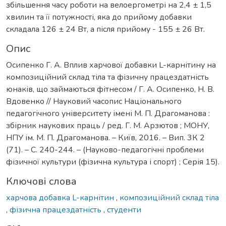
збільшення часу роботи на велоергометрі на 2,4 ± 1,5
хвилин та її потужності, яка до прийому добавки
складала 126 ± 24 Вт, а після прийому - 155 ± 26 Вт.
Опис
Осипенко Г. А. Вплив харчової добавки L-карнітину на
композиційний склад тіла та фізичну працездатність
юнаків, що займаються фітнесом / Г. А. Осипенко, Н. В.
Вдовенко // Науковий часопис Національного
педагогічного університету імені М. П. Драгоманова :
збірник наукових праць / ред. Г. М. Арзютов ; МОНУ,
НПУ ім. М. П. Драгоманова. – Київ, 2016. – Вип. 3К 2
(71). – С. 240-244. – (Науково-педагогічні проблеми
фізичної культури (фізична культура і спорт) ; Серія 15).
Ключові слова
харчова добавка L-карнітин
,
композиційний склад тіла
,
фізична працездатність
,
студенти