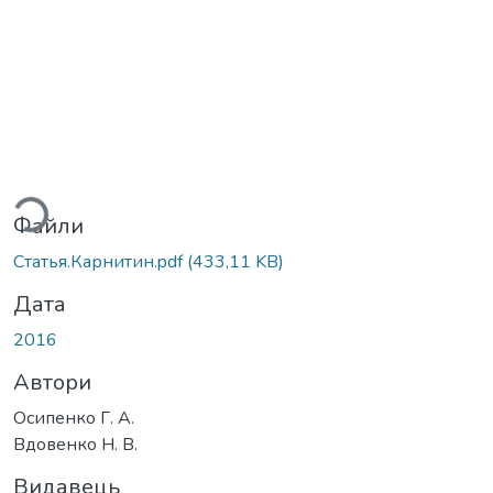
ться...
Файли
Статья.Карнитин.pdf
(433,11 KB)
Дата
2016
Автори
Осипенко Г. А.
Вдовенко Н. В.
Видавець