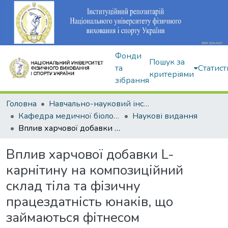
Фонди
Пошук за
та
Статист
критеріями
зібрання
Головна
Навчально-науковий інститут здоров'я, реабілітації та фізичного виховання
Кафедра медичної біології та спортивної дієтології
Наукові видання
Вплив харчової добавки L-карнітину на композиційний склад тіла та фізичну працездатність юнаків, що займаються фітнесом
Вплив харчової добавки L-
карнітину на композиційний
склад тіла та фізичну
працездатність юнаків, що
займаються фітнесом