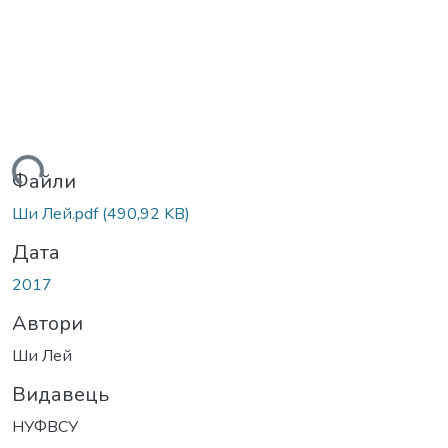
житься...
Файли
Ши Лей.pdf
(490,92 KB)
Дата
2017
Автори
Ши Лей
Видавець
НУФВСУ