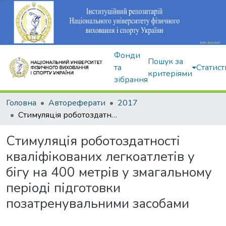
Фонди
Пошук за
та
Статист
критеріями
зібрання
Головна
Автореферати
2017
Стимуляція роботоздатності кваліфікованих легкоатлетів у бігу на 400 метрів у змагальному періоді підготовки позатренувальними засобами
Стимуляція роботоздатності
кваліфікованих легкоатлетів у
бігу на 400 метрів у змагальному
періоді підготовки
позатренувальними засобами