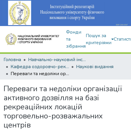
Фонди
Пошук за
та
Статист
критеріями
зібрання
Головна
Навчально-науковий інститут здоров'я, реабілітації та фізичного виховання
Кафедра оздоровчо-рекреаційної рухової активності
Наукові видання
Переваги та недоліки організації активного дозвілля на базі рекреаційних локацій торговельно-розважальних центрів
Переваги та недоліки організації
активного дозвілля на базі
рекреаційних локацій
торговельно-розважальних
центрів