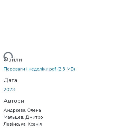
ться...
Файли
Переваги і недоліки.pdf
(2,3 MB)
Дата
2023
Автори
Андрєєва, Олена
Мальцев, Дмитро
Левінська, Ксенія