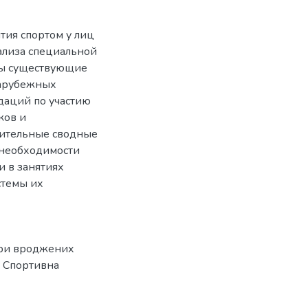
тия спортом у лиц
ализа специальной
ны существующие
зарубежных
даций по участию
ков и
ительные сводные
 необходимости
 в занятиях
стемы их
 при вроджених
// Спортивна