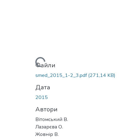
Вантажиться...
Файли
smed_2015_1-2_3.pdf
(271,14 KB)
Дата
2015
Автори
Вітомський В.
Лазарєва О.
Жовнір В.