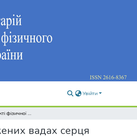
Увійти
Спорт в аспекті фізичної реабілітації при вроджених вадах серця
джених вадах серця