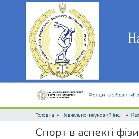
Фонди та зібрання
По
Головна
Навчально-науковий інститут здоров'я, реабілітації та фізичного виховання
Спорт в аспекті фіз