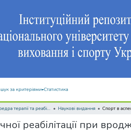
шук за критеріями
Статистика
Кафедра терапії та реабілітації
Наукові видання
ичної реабілітації при вро