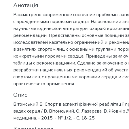
Анотація
Рассмотрено современное состояние проблемы заня
с врожденными пороками сердца. На основании ан
научно-методической литературы охарактеризова
рекомендации. Представлены основные позиции 
исследователей касательно ограничений и рекомен
в занятиях спортом лиц с основными группами поро
конкретными пороками сердца. Приведены заключ
таблицы с рекомендациями. Сделано заключение о
разработки национальных рекомендаций об участии
спортом лиц с врожденными пороками сердца и си
практического применения.
Опис
Вітомський В. Спорт в аспекті фізичної реабілітації
вадах серця / В. Вітомський, О. Лазарєва, В. Жовнір 
медицина. - 2015. - № 1/2. - С. 18-25.