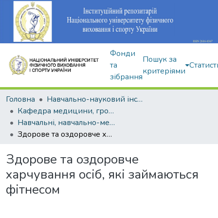
Фонди
Пошук за
та
Статист
критеріями
зібрання
Головна
Навчально-науковий інститут здоров'я, реабілітації та фізичного виховання
Кафедра медицини, громадського здоров'я та екології спорту
Навчальні, навчально-методичні видання
Здорове та оздоровче харчування осіб, які займаються фітнесом
Здорове та оздоровче
харчування осіб, які займаються
фітнесом