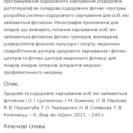
програмування оздоровчого харчування (оздоровча
дієтотерапія) як складова оздоровчих фітнес-програм;
розробка системи оздоровчого харчування для осіб, які
займаються фітнесом. Монографія призначена для
лікарів, що вивчають питання харчування осіб, які
займаються фітнесом; фітнес-тренерів, викладачів
університетів фізичної культури і спорту, медичних
співробітників центрів здорового харчування і фітнес-
центрів та фітнес центрів медичного фітнесу; для
лікарів, лікарів-інтернів, аспірантів медико-
профілактичного напряму.
Опис
Здорове та оздоровче харчування осіб, які займаються
фітнесом / О. І. Циганенко, І. М. Хоменко, О. В. Маслова,
Я. В. Першегуба, Т. О. Терещенко, Н. В. Склярова, Т. В.
Коломієць. – К.: Вид-во «Щек», 2021. – 240 с.
Ключові слова