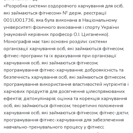
«Розробка системи оздоровчого харчування для осіб,
які займаються фітнесом» № держ. реєстрації
001U001736, яка була виконана в Національному
університеті фізичного виховання і спорту України
(науковий керівник професор О.І. Циганенко).
Монографія має такі основні розділи: системи
організації харчування осіб, які займаються фітнесом;
фітнес-програми та їх врахування при організації
харчування осіб, які займаються фітнесом;
програмування фітнес-харчування; доброякісність та
безпечність харчування осіб, які займаються фітнесом;
програмування використання властивостей нутрієнтів і
харчових продуктів для досягнення цілеспрямованих
ефектів; дієтокулінарія; оцінка та корекція харчування
осіб, які займаються фітнесом; теоретичні положення
харчування осіб, які займаються фітнесом; фітнес-дієти;
програмування фітнес-харчування для забезпечення
навчально-тренувального процесу у фітнесі;