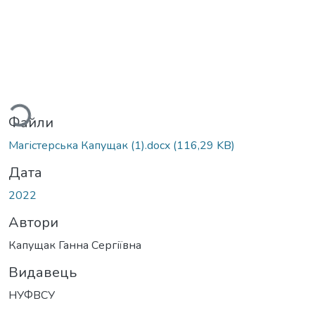
иться...
Файли
Магістерська Капущак (1).docx
(116,29 KB)
Дата
2022
Автори
Капущак Ганна Сергіївна
Видавець
НУФВСУ