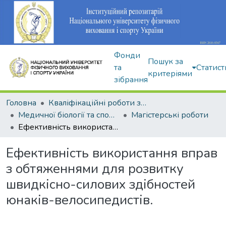
Фонди
Пошук за
та
Статист
критеріями
зібрання
Головна
Кваліфікаційні роботи здобувачів вищої освіти
Медичної біології та спортивної дієтології
Магістерські роботи
Ефективність використання вправ з обтяженнями для розвитку швидкісно-силових здібностей юнаків-велосипедистів.
Ефективність використання вправ
з обтяженнями для розвитку
швидкісно-силових здібностей
юнаків-велосипедистів.