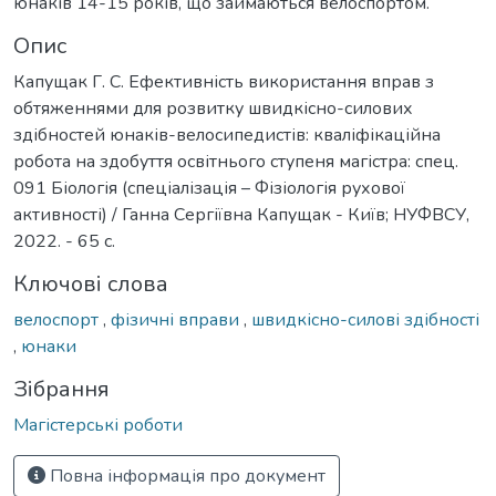
юнаків 14-15 років, що займаються велоспортом.
Опис
Капущак Г. С. Ефективність використання вправ з
обтяженнями для розвитку швидкісно-силових
здібностей юнаків-велосипедистів: кваліфікаційна
робота на здобуття освітнього ступеня магістра: спец.
091 Біологія (спеціалізація – Фізіологія рухової
активності) / Ганна Сергіївна Капущак - Київ; НУФВСУ,
2022. - 65 с.
Ключові слова
велоспорт
,
фізичні вправи
,
швидкісно-силові здібності
,
юнаки
Зібрання
Магістерські роботи
Повна інформація про документ