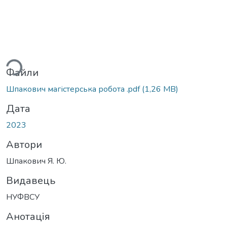
ься...
Файли
Шпакович магістерська робота .pdf
(1,26 MB)
Дата
2023
Автори
Шпакович Я. Ю.
Видавець
НУФВСУ
Анотація