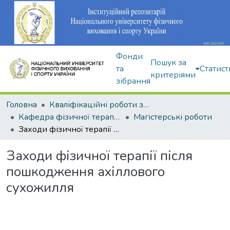
Фонди
Пошук за
та
Статист
критеріями
зібрання
Головна
Кваліфікаційні роботи здобувачів вищої освіти
Кафедра фізичної терапії та ерготерапії
Магістерські роботи
Заходи фізичної терапії після пошкодження ахіллового сухожилля
Заходи фізичної терапії після
пошкодження ахіллового
сухожилля