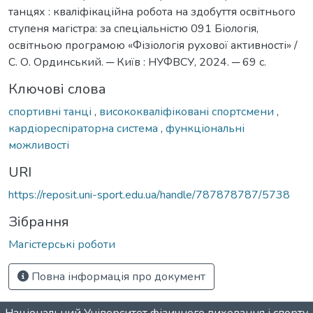
танцях : кваліфікаційна робота на здобуття освітнього
ступеня магістра: за спеціальністю 091 Біологія,
освітньою програмою «Фізіологія рухової активності» /
С. О. Ординський. ─ Київ : НУФВСУ, 2024. ─ 69 с.
Ключові слова
спортивні танці
,
висококваліфіковані спортсмени
,
кардіореспіраторна система
,
функціональні
можливості
URI
https://reposit.uni-sport.edu.ua/handle/787878787/5738
Зібрання
Магістерські роботи
Повна інформація про документ