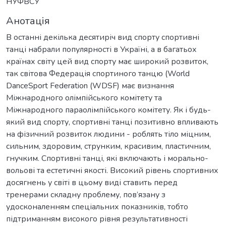
НУФВСУ
Анотація
В останні декілька десятиріч вид спорту спортивні
танці набрали популярності в Україні, а в багатьох
країнах світу цей вид спорту має широкий розвиток,
так світова Федерація спортиного танцю (World
DanceSport Federation (WDSF) має визнання
Міжнародного олімпійського комітету та
Міжнародного параолімпійського комітету. Як і будь-
який вид спорту, спортивні танці позитивно впливають
на фізичний розвиток людини - роблять тіло міцним,
сильним, здоровим, струнким, красивим, пластичним,
гнучким. Спортивні танці, які включають і морально-
вольові та естетичні якості. Високий рівень спортивних
досягнень у світі в цьому виді ставить перед
тренерами складну проблему, пов’язану з
удосконаленням спеціальних показників, тобто
підтриманням високого рівня результативності