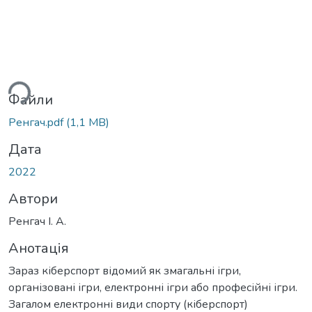
ься...
Файли
Ренгач.pdf
(1,1 MB)
Дата
2022
Автори
Ренгач І. А.
Анотація
Зараз кіберспорт відомий як змагальні ігри,
організовані ігри, електронні ігри або професійні ігри.
Загалом електронні види спорту (кіберспорт)