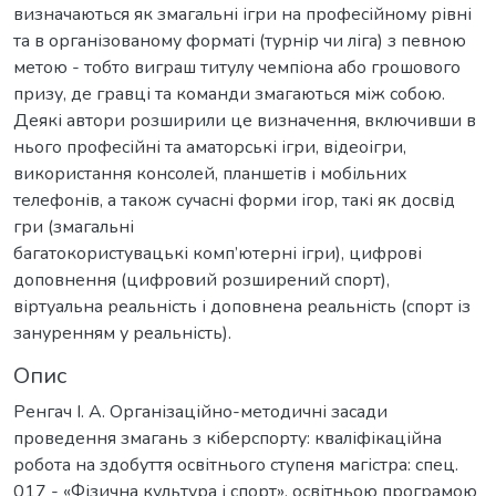
визначаються як змагальні ігри на професійному рівні
та в організованому форматі (турнір чи ліга) з певною
метою - тобто виграш титулу чемпіона або грошового
призу, де гравці та команди змагаються між собою.
Деякі автори розширили це визначення, включивши в
нього професійні та аматорські ігри, відеоігри,
використання консолей, планшетів і мобільних
телефонів, а також сучасні форми ігор, такі як досвід
гри (змагальні
багатокористувацькі комп’ютерні ігри), цифрові
доповнення (цифровий розширений спорт),
віртуальна реальність і доповнена реальність (спорт із
зануренням у реальність).
Опис
Ренгач І. А. Організаційно-методичні засади
проведення змагань з кіберспорту: кваліфікаційна
робота на здобуття освітнього ступеня магістра: спец.
017 - «Фізична культура і спорт», освітньою програмою