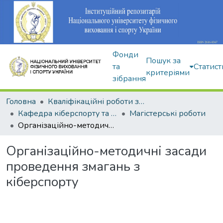
Фонди
Пошук за
та
Статист
критеріями
зібрання
Головна
Кваліфікаційні роботи здобувачів вищої освіти
Кафедра кіберспорту та інформаційних технологій
Магістерські роботи
Організаційно-методичні засади проведення змагань з кіберспорту
Організаційно-методичні засади
проведення змагань з
кіберспорту