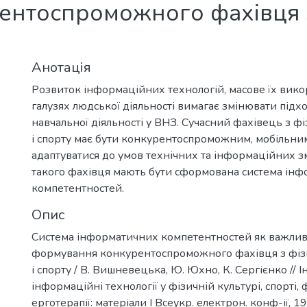
ентоспроможного фахівця 
Анотація
Розвиток інформаційних технологій, масове їх викор
галузях людської діяльності вимагає змінювати підхо
навчальної діяльності у ВНЗ. Сучасний фахівець з ф
і спорту має бути конкурентоспроможним, мобільним
адаптуватися до умов технічних та інформаційних змі
такого фахівця мають бути сформована система ін
компетентностей.
Опис
Система інформатичних компетентностей як важли
формування конкурентоспроможного фахівця з фіз
і спорту / В. Вишневецька, Ю. Юхно, К. Сергієнко // І
інформаційні технології у фізичній культурі, спорті, ф
ерготерапії: матеріали І Всеукр. електрон. конф-ії, 19