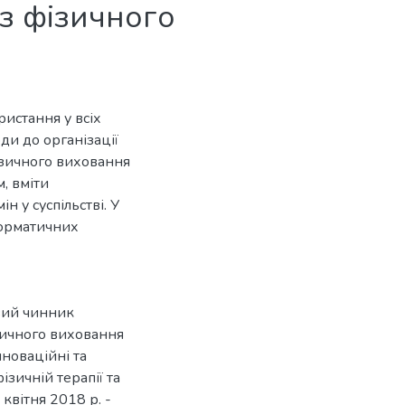
з фізичного
истання у всіх
ди до організації
ізичного виховання
, вміти
н у суспільстві. У
форматичних
вий чинник
ичного виховання
нноваційні та
ізичній терапії та
 квітня 2018 р. -