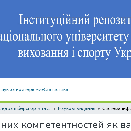
шук за критеріями
Статистика
Кафедра кіберспорту та інформаційних технологій
Наукові видання
чних компетентностей як в