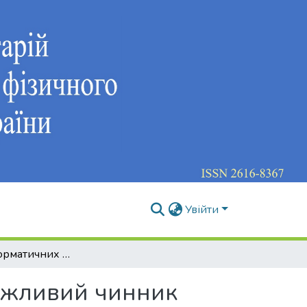
Увійти
Система інформатичних компетентностей як важливий чинник формування конкурентоспроможного фахівця з фізичного виховання і спорту
ажливий чинник