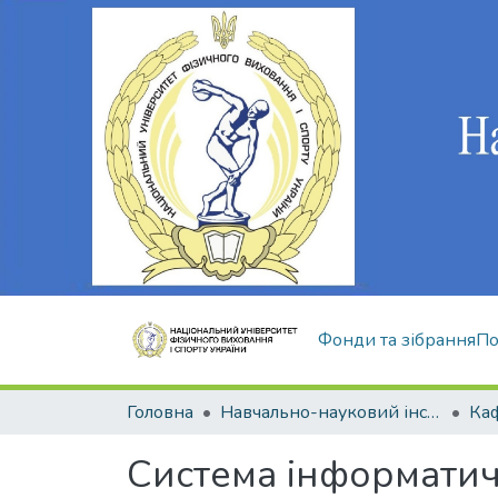
Фонди та зібрання
По
Головна
Навчально-науковий інститут здоров'я, реабілітації та фізичного виховання
Система інформати