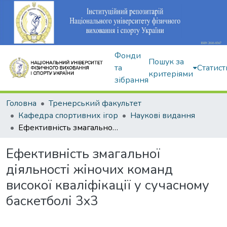
Фонди
Пошук за
та
Статист
критеріями
зібрання
Головна
Тренерський факультет
Кафедра спортивних ігор
Наукові видання
Ефективність змагальної діяльності жіночих команд високої кваліфікації у сучасному баскетболі 3х3
Ефективність змагальної
діяльності жіночих команд
високої кваліфікації у сучасному
баскетболі 3х3