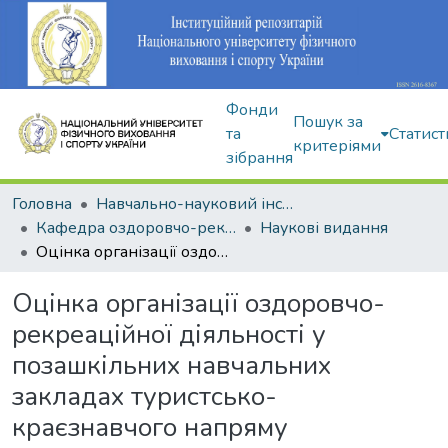
Фонди
Пошук за
та
Статист
критеріями
зібрання
Головна
Навчально-науковий інститут здоров'я, реабілітації та фізичного виховання
Кафедра оздоровчо-рекреаційної рухової активності
Наукові видання
Оцінка організації оздоровчо-рекреаційної діяльності у позашкільних навчальних закладах туристсько-краєзнавчого напряму
Оцінка організації оздоровчо-
рекреаційної діяльності у
позашкільних навчальних
закладах туристсько-
краєзнавчого напряму