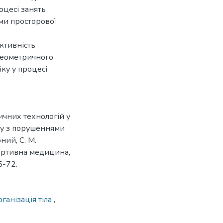
оцесі занять
ями просторової
ктивність
огеометричного
іку у процесі
чних технологій у
іку з порушеннями
ний, С. М.
портивна медицина,
5-72.
ганізація тіла
,