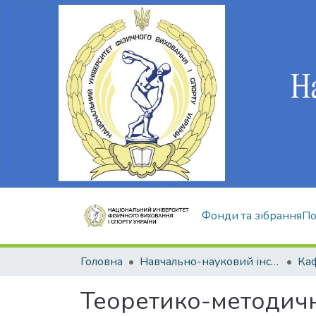
Фонди та зібрання
По
Головна
Навчально-науковий інститут здоров'я, реабілітації та фізичного виховання
Теоретико-методичн