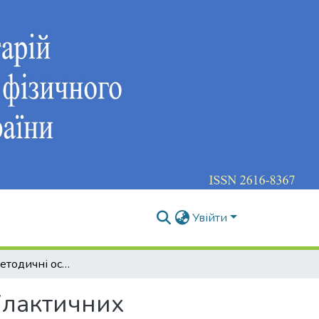
Увійти
Теоретико-методичні основи корекційно-профілактичних технологій у процесі занять оздоровчим фітнесом осіб зрілого віку з порушеннями просторової організації тіла
ілактичних