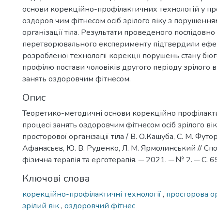
основи корекційно-профілактичних технологій у пр
оздоров чим фітнесом осіб зрілого віку з порушенн
організації тіла. Результати проведеного послідовно
перетворювального експерименту підтвердили ефе
розробленої технології корекції порушень стану бі
профілю постави чоловіків другого періоду зрілого в
занять оздоровчим фітнесом.
Опис
Теоретико-методичні основи корекційно профілакти
процесі занять оздоровчим фітнесом осіб зрілого в
просторової організації тіла / В. О.Кашуба, С. М. Футор
Афанасьєв, Ю. В. Руденко, Л. М. Ярмолинський // С
фізична терапія та ерготерапія. ─ 2021. ─ № 2. ─ С. 6
Ключові слова
корекційно-профілактичні технології
,
просторова ор
зрілий вік
,
оздоровчий фітнес