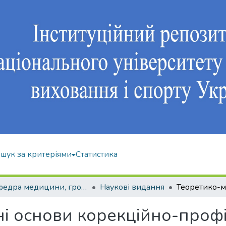
шук за критеріями
Статистика
Кафедра медицини, громадського здоров'я та екології спорту
Наукові видання
і основи корекційно-проф