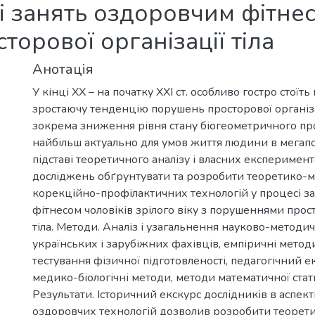
і занять оздоровчим фітнесо
орової організації тіла
Анотація
У кінці ХХ – на початку XXI ст. особливо гостро стоїт
зростаючу тенденцію порушень просторової організа
зокрема зниження рівня стану біогеометричного пр
найбільш актуально для умов життя людини в мегапол
підставі теоретичного аналізу і власних експеримен
досліджень обґрунтувати та розробити теоретико-м
корекційно-профілактичних технологій у процесі з
фітнесом чоловіків зрілого віку з порушеннями прост
тіла. Методи. Аналіз і узагальнення науково-методич
українських і зарубіжних фахівців, емпіричні методи
тестування фізичної підготовленості, педагогічний 
медико-біологічні методи, методи математичної стат
Результати. Історичний екскурс дослідників в аспек
оздоровчих технологій дозволив розробити теорет