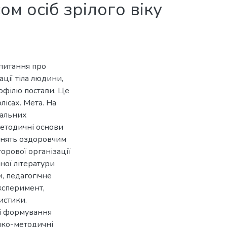
м осіб зрілого віку
ь питання про
ції тіла людини,
офілю постави. Це
ісах. Мета. На
тальних
етодичні основи
анять оздоровчим
орової організації
ної літератури
, педагогічне
експеримент,
истики.
ті формування
ико-методичні