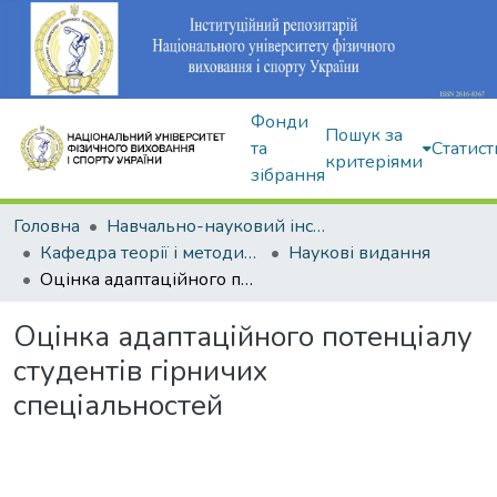
Фонди
Пошук за
та
Статист
критеріями
зібрання
Головна
Навчально-науковий інститут здоров'я, реабілітації та фізичного виховання
Кафедра теорії і методики фізичного виховання
Наукові видання
Оцінка адаптаційного потенціалу студентів гірничих спеціальностей
Оцінка адаптаційного потенціалу
студентів гірничих
спеціальностей