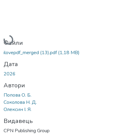
Вантажиться...
Файли
ilovepdf_merged (13).pdf
(1,18 MB)
Дата
2026
Автори
Попова О. Б.
Соколова Н. Д.
Олексин І. Я.
Видавець
CPN Publishing Group