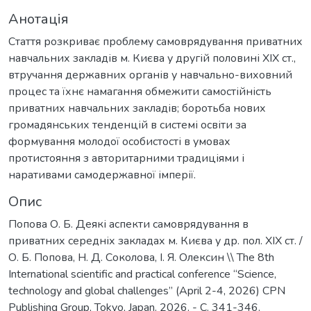
Анотація
Стаття розкриває проблему самоврядування приватних
навчальних закладів м. Києва у другій половині ХІХ ст.,
втручання державних органів у навчально-виховний
процес та їхнє намагання обмежити самостійність
приватних навчальних закладів; боротьба нових
громадянських тенденцій в системі освіти за
формування молодої особистості в умовах
протистояння з авторитарними традиціями і
наративами самодержавної імперії.
Опис
Попова О. Б. Деякі аспекти самоврядування в
приватних середніх закладах м. Києва у др. пол. ХІХ ст. /
О. Б. Попова, Н. Д. Соколова, І. Я. Олексин \\ The 8th
International scientific and practical conference “Science,
technology and global challenges” (April 2-4, 2026) CPN
Publishing Group, Tokyo, Japan. 2026. - С. 341-346.