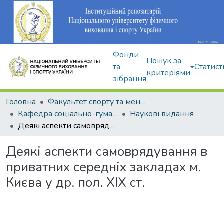
Фонди
Пошук за
та
Статист
критеріями
зібрання
Головна
Факультет спорту та менеджменту
Кафедра соціально-гуманітарних дисциплін
Наукові видання
Деякі аспекти самоврядування в приватних середніх закладах м. Києва у др. пол. ХІХ ст.
Деякі аспекти самоврядування в
приватних середніх закладах м.
Києва у др. пол. ХІХ ст.