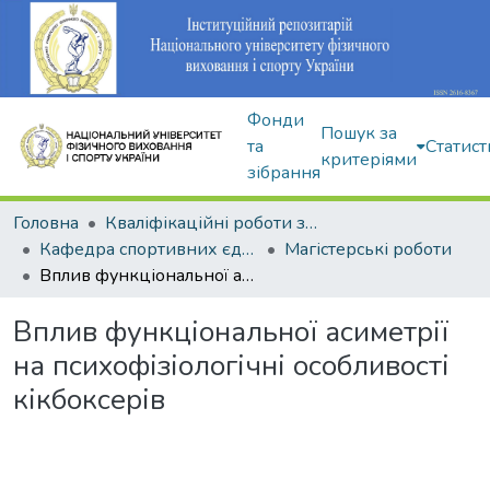
Фонди
Пошук за
та
Статист
критеріями
зібрання
Головна
Кваліфікаційні роботи здобувачів вищої освіти
Кафедра спортивних єдиноборств та силових видів спорту
Магістерські роботи
Вплив функціональної асиметрії на психофізіологічні особливості кікбоксерів
Вплив функціональної асиметрії
на психофізіологічні особливості
кікбоксерів