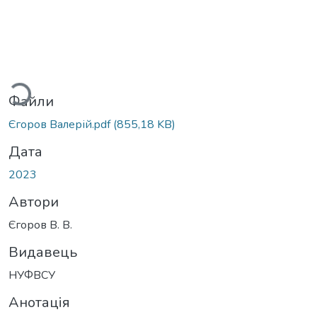
житься...
Файли
Єгоров Валерій.pdf
(855,18 KB)
Дата
2023
Автори
Єгоров В. В.
Видавець
НУФВСУ
Анотація