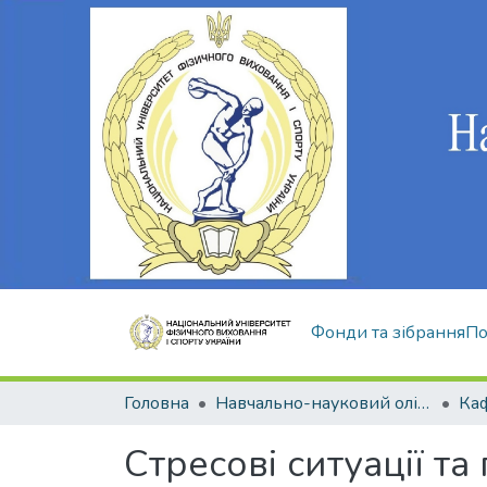
Фонди та зібрання
По
Головна
Навчально-науковий олімпійський інститут
Стресові ситуації та