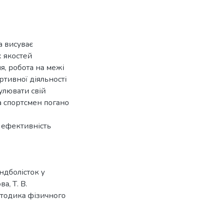
а висуває
х якостей
ня, робота на межі
ртивної діяльності
гулювати свій
а спортсмен погано
 ефективність
андболісток у
а, Т. В.
методика фізичного