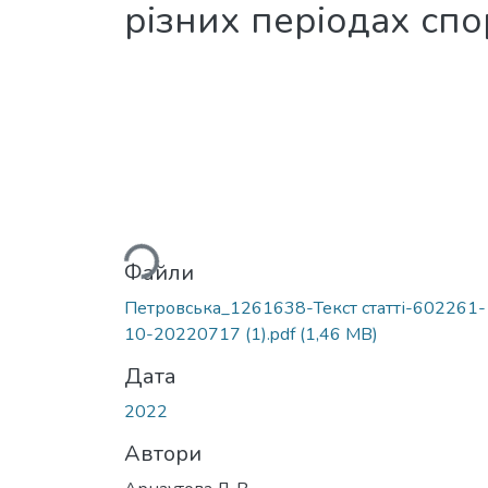
різних періодах спо
Вантажиться...
Файли
Петровська_1261638-Текст статті-602261-
10-20220717 (1).pdf
(1,46 MB)
Дата
2022
Автори