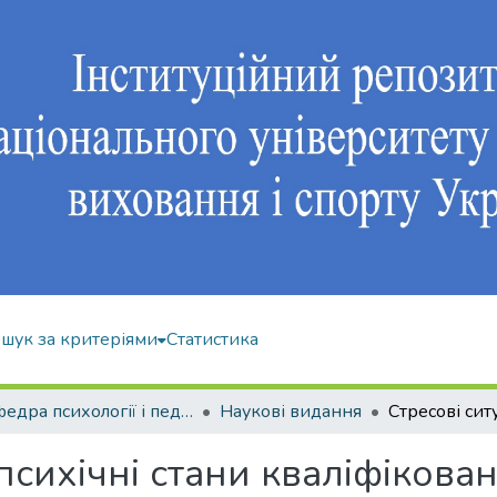
шук за критеріями
Статистика
Кафедра психології і педагогіки
Наукові видання
 психічні стани кваліфікова