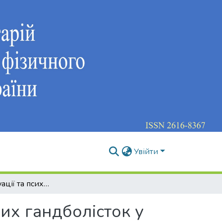
Увійти
Стресові ситуації та психічні стани кваліфікованих гандболісток у різних періодах спортивної діяльності
них гандболісток у