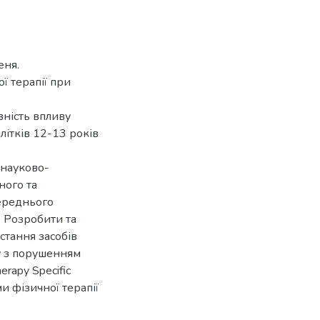
еня.
ї терапії при
вність впливу
літків 12-13 років
 науково-
ного та
середнього
. Розробити та
стання засобів
ку з порушенням
erapy Specific
и фізичної терапії