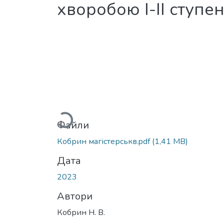
хворобою І-ІІ ступе
Вантажиться...
Файли
Кобрин магістерськв.pdf
(1,41 MB)
Дата
2023
Автори
Кобрин Н. В.