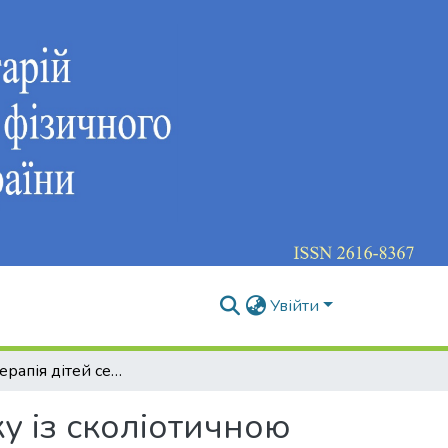
Увійти
Фізична терапія дітей середнього шкільного віку із сколіотичною хворобою І-ІІ ступеня
ку із сколіотичною