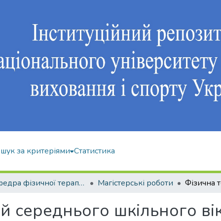
шук за критеріями
Статистика
Кафедра фізичної терапії та ерготерапії
Магістерські роботи
ей середнього шкільного ві