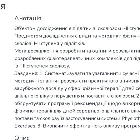
ня
Анотація
Об’єктом дослідження є підлітки зі сколіозом І-ІІ ступ
Предметом дослідження є види та методики фізично
сколіозі І-ІІ ступеня у підлітків.
Мета дослідження розробити та оцінити результати
розроблених фізіотерапевтичних комплексів для під
із І-ІІ ступенем сколіозу.
Завдання: 1. Систематизувати та узагальнити сучасні
методичні знання і результати практичного вітчизня
зарубіжного досвіду у сфері фізичної терапії дітей 
шкільного віку з порушенням постави та сколіозом. 2
обґрунтувати програму і рекомендації щодо викори
фізичної терапії для дітей середнього шкільного ві
постави та сколіозу із застосуванням системи Physioth
Exercises. 3. Визначити ефективність впливу програм
Опис