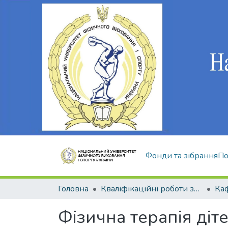
Фонди та зібрання
По
Головна
Кваліфікаційні роботи здобувачів вищої освіти
Фізична терапія діт