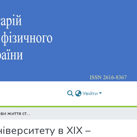
Увійти
Побутові умови життя студентів Дерптського університету в ХІХ – на початку ХХ століття (за спогадами студентів)
іверситету в ХІХ –