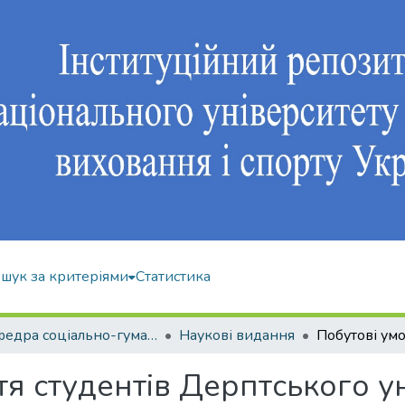
шук за критеріями
Статистика
Кафедра соціально-гуманітарних дисциплін
Наукові видання
я студентів Дерптського ун