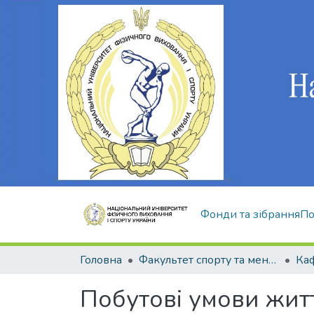
Фонди та зібрання
По
Головна
Факультет спорту та менеджменту
Побутові умови житт