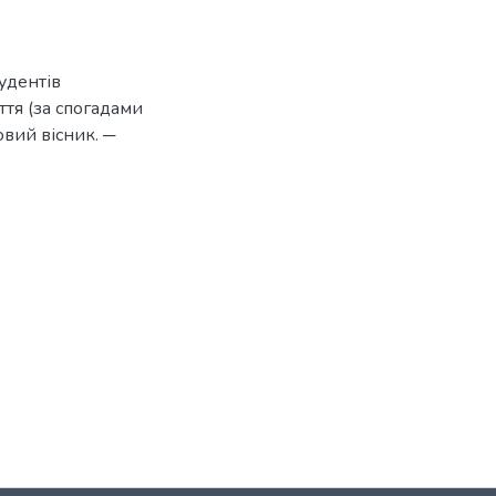
тудентів
ття (за спогадами
ковий вісник. ─
8