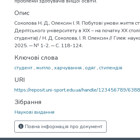
проблеми здобувачів вищої освіти.
Опис
Соколова Н. Д., Олексин І. Я. Побутові умови життя с
Дерптського університету в ХІХ – на початку ХХ столі
студентів) / Н. Д. Соколова, І. Я. Олексин // Гілея: нау
2025. ─ № 1-2. ─ С. 118-124.
Ключові слова
студент
,
житло
,
харчування
,
одяг
,
стипендія
URI
https://reposit.uni-sport.edu.ua/handle/123456789/638
Зібрання
Наукові видання
Повна інформація про документ