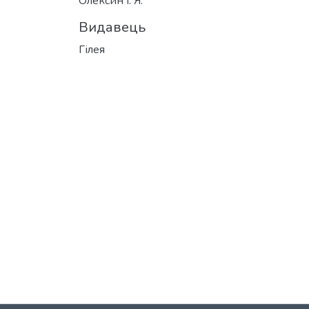
Олексин І. Я.
Видавець
Гілея