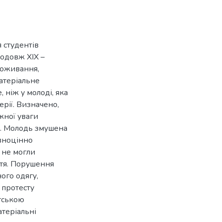
я студентів
одовж ХІХ –
роживання,
атеріальне
 ніж у молоді, яка
ерії. Визначено,
жної уваги
у. Молодь змушена
овноцінно
, не могли
тя. Порушення
ого одягу,
 протесту
тською
атеріальні