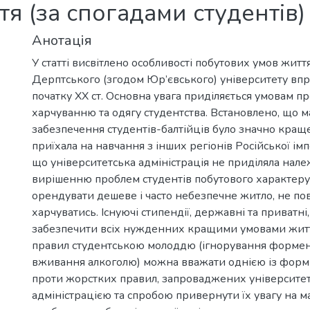
тя (за спогадами студентів)
Анотація
У статті висвітлено особливості побутових умов житт
Дерптського (згодом Юр’євського) університету впр
початку ХХ ст. Основна увага приділяється умовам п
харчуванню та одягу студентства. Встановлено, що м
забезпечення студентів-балтійців було значно краще,
приїхала на навчання з інших регіонів Російської імп
що університетська адміністрація не приділяла нале
вирішенню проблем студентів побутового характер
орендувати дешеве і часто небезпечне житло, не п
харчуватись. Існуючі стипендії, державні та приватні
забезпечити всіх нужденних кращими умовами жит
правил студентською молоддю (ігнорування формен
вживання алкоголю) можна вважати однією із форм
проти жорстких правил, запроваджених університе
адміністрацією та спробою привернути їх увагу на м