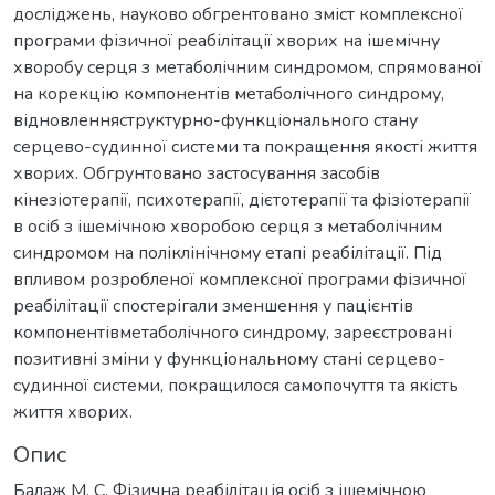
досліджень, науково обгрентовано зміст комплексної
програми фізичної реабілітації хворих на ішемічну
хворобу серця з метаболічним синдромом, спрямованої
на корекцію компонентів метаболічного синдрому,
відновленняструктурно-функціонального стану
серцево-судинної системи та покращення якості життя
хворих. Обгрунтовано застосування засобів
кінезіотерапії, психотерапії, дієтотерапії та фізіотерапії
в осіб з ішемічною хворобою серця з метаболічним
синдромом на поліклінічному етапі реабілітації. Під
впливом розробленої комплексної програми фізичної
реабілітації спостерігали зменшення у пацієнтів
компонентівметаболічного синдрому, зареєстровані
позитивні зміни у функціональному стані серцево-
судинної системи, покращилося самопочуття та якість
життя хворих.
Опис
Балаж М. С. Фізична реабілітація осіб з ішемічною