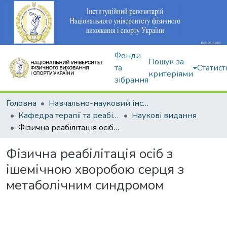
Фонди
Пошук за
та
Статист
критеріями
зібрання
Головна
Навчально-науковий інститут здоров'я, реабілітації та фізичного виховання
Кафедра терапії та реабілітації
Наукові видання
Фізична реабілітація осіб з ішемічною хворобою серця з метаболічним синдромом
Фізична реабілітація осіб з
ішемічною хворобою серця з
метаболічним синдромом