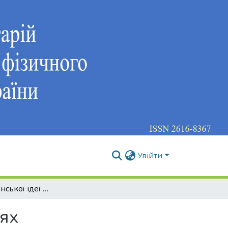
Увійти
Витоки української ідеї на праукраїнських землях
лях