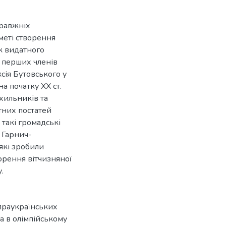
правжніх
 меті створення
к видатного
з перших членів
сія Бутовського у
на початку ХХ ст.
ихильників та
тних постатей
 такі громадські
н Гарнич-
які зробили
орення вітчизняної
.
 праукраїнських
а в олімпійському