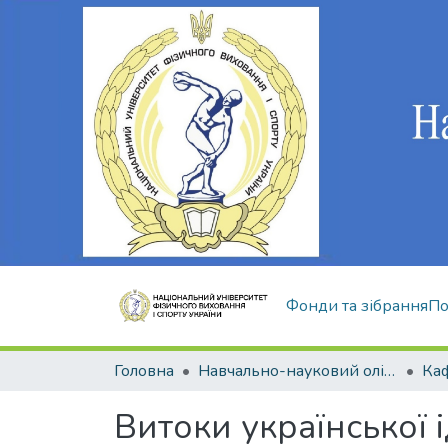
Фонди та зібрання
По
Головна
Навчально-науковий олімпійський інститут
Витоки української 