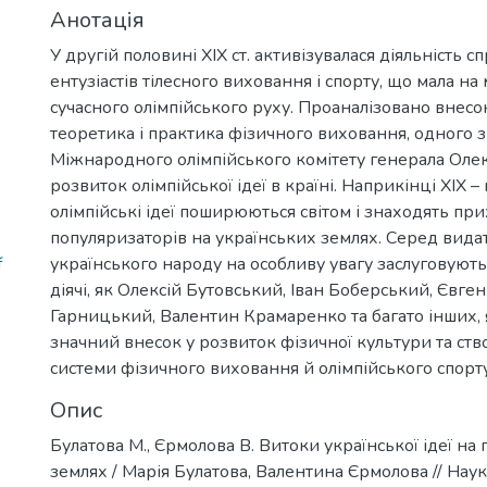
Анотація
У другій половині ХІХ ст. активізувалася діяльність с
ентузіастів тілесного виховання і спорту, що мала на
сучасного олімпійського руху. Проаналізовано внесо
теоретика і практика фізичного виховання, одного 
Міжнародного олімпійського комітету генерала Олек
розвиток олімпійської ідеї в країні. Наприкінці ХІХ – 
олімпійські ідеї поширюються світом і знаходять пр
популяризаторів на українських землях. Серед вида
f
українського народу на особливу увагу заслуговують
діячі, як Олексій Бутовський, Іван Боберський, Євге
Гарницький, Валентин Крамаренко та багато інших, 
значний внесок у розвиток фізичної культури та ств
системи фізичного виховання й олімпійського спорту
Опис
Булатова М., Єрмолова В. Витоки української ідеї на
землях / Марія Булатова, Валентина Єрмолова // Наук