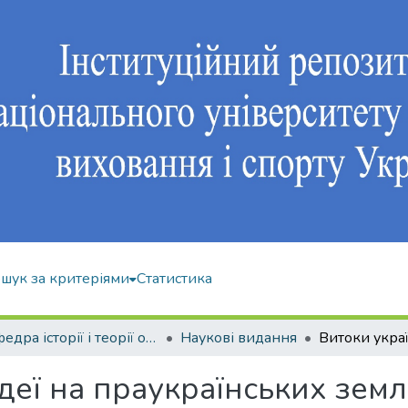
шук за критеріями
Статистика
Кафедра історії і теорії олімпійського спорту
Наукові видання
ідеї на праукраїнських зем