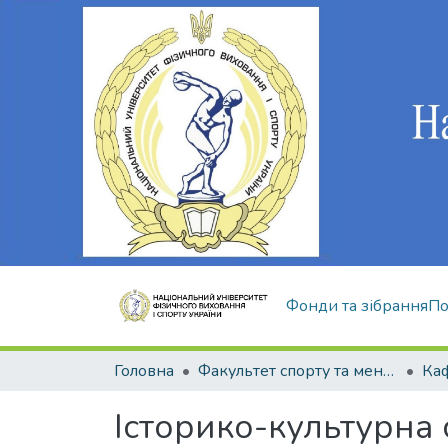
Фонди та зібрання
По
Головна
Факультет спорту та менеджменту
Ка
Історико-культурна 