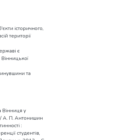
'єкти історичного,
сій території
ержаві є
р Вінницької
минувшини та
а Вінниця у
 / А. П. Антонишин
тинності :
енції студентів,