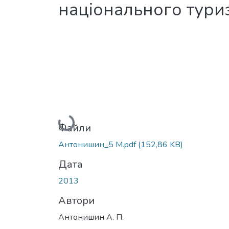
національного туриз
Вантажиться...
Файли
Антонишин_5 М.pdf
(152,86 KB)
Дата
2013
Автори
Антонишин А. П.