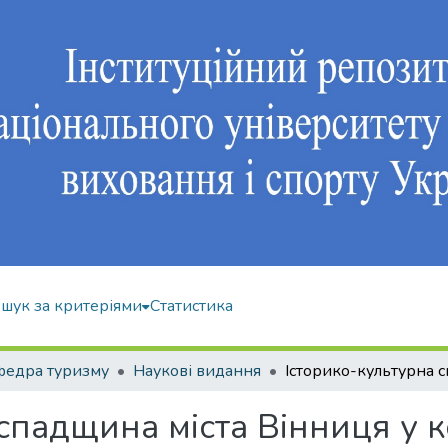
шук за критеріями
Статистика
федра туризму
Наукові видання
спадщина міста Вінниця у к