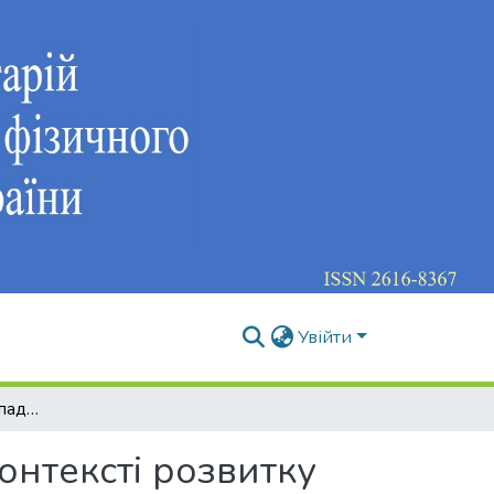
Увійти
Історико-культурна спадщина міста Вінниця у контексті розвитку національного туризму в Україні
онтексті розвитку