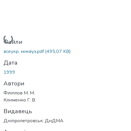
Вантажиться...
Файли
всеукр. міжвуз.pdf
(495,07 KB)
Дата
1999
Автори
Філіппов М. М.
Клименко Г. В.
Видавець
Дніпропетровськ: ДиДМА