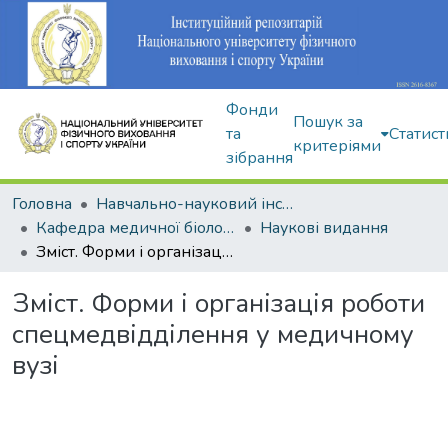
Фонди
Пошук за
та
Статист
критеріями
зібрання
Головна
Навчально-науковий інститут здоров'я, реабілітації та фізичного виховання
Кафедра медичної біології та спортивної дієтології
Наукові видання
Зміст. Форми і організація роботи спецмедвідділення у медичному вузі
Зміст. Форми і організація роботи
спецмедвідділення у медичному
вузі