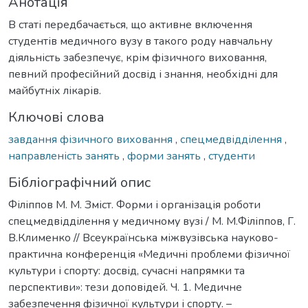
Анотація
В статі передбачається, що активне включення
студентів медичного вузу в такого роду навчальну
діяльність забезпечує, крім фізичного виховання,
певний професійний досвід і знання, необхідні для
майбутніх лікарів.
Ключові слова
завдання фізичного виховання
,
спецмедвідділення
,
направленість занять
,
форми занять
,
студенти
Бібліографічний опис
Філіппов М. М. Зміст. Форми і організація роботи
спецмедвідділення у медичному вузі / М. М.Філіппов, Г.
В.Клименко // Всеукраїнська міжвузівська науково-
практична конференція «Медичні проблеми фізичної
культури і спорту: досвід, сучасні напрямки та
перспективи»: тези доповідей. Ч. 1. Медичне
забезпечення фізичної культури і спорту. –