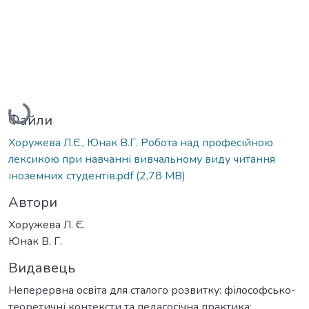
Вантажиться...
Файли
Хоружева Л.Є., Юнак В.Г. Робота над професійною
лексикою при навчанні вивчальному виду читання
іноземних студентів.pdf
(2,78 MB)
Автори
Хоружева Л. Є.
Юнак В. Г.
Видавець
Неперервна освіта для сталого розвитку: філософсько-
теоретичні контексти та педагогічна практика: