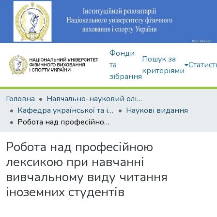
Фонди
Пошук за
та
Статист
критеріями
зібрання
Головна
Навчально-науковий олімпійський інститут
Кафедра української та іноземної мов
Наукові видання
Робота над професійною лексикою при навчанні вивчальному виду читання іноземних студентів
Робота над професійною
лексикою при навчанні
вивчальному виду читання
іноземних студентів