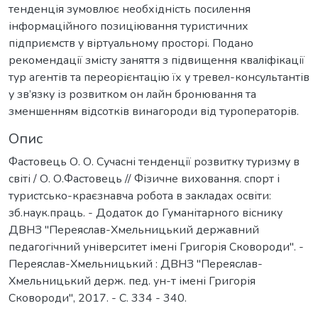
тенденція зумовлює необхідність посилення
інформаційного позиціювання туристичних
підприємств у віртуальному просторі. Подано
рекомендації змісту заняття з підвищення кваліфікації
тур агентів та переорієнтацію їх у тревел-консультантів
у зв’язку із розвитком он лайн бронювання та
зменшенням відсотків винагороди від туроператорів.
Опис
Фастовець О. О. Сучасні тенденції розвитку туризму в
світі / О. О.Фастовець // Фізичне виховання. спорт і
туристсько-краєзнавча робота в закладах освіти:
зб.наук.праць. - Додаток до Гуманітарного віснику
ДВНЗ "Переяслав-Хмельницький державний
педагогічний університет імені Григорія Сковороди". -
Переяслав-Хмельницький : ДВНЗ "Переяслав-
Хмельницький держ. пед. ун-т імені Григорія
Сковороди", 2017. - С. 334 - 340.