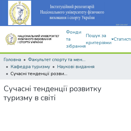
Фонди
Пошук за
та
Статист
критеріями
зібрання
Головна
Факультет спорту та менеджменту
Кафедра туризму
Наукові видання
Сучасні тенденції розвитку туризму в світі
Сучасні тенденції розвитку
туризму в світі