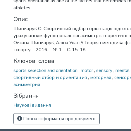
sports orientation as one of the factors that determines t
athletes
Опис
Шинкарук О. Спортивний відбір і орієнтація підгото
урахуванням функціональної асиметрії: теоретичні 
Оксана Шинкарук, Аліна Улан // Теорія і методика ф
і спорту. - 2016. - № 1. - С. 15-18.
Ключові слова
sports selection and orientation
,
motor
,
sensory
,
mental
спортивный отбор и ориентация
,
моторная
,
сенсор
асимметрия
Зібрання
Наукові видання
Повна інформація про документ