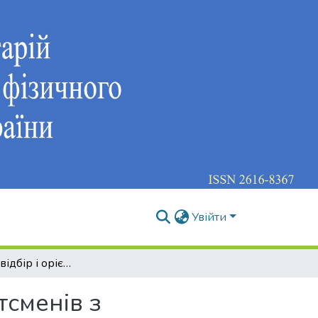
Увійти
Спортивний відбір і орієнтація підготовки спортсменів з урахуванням функціональної асиметрії: теоретичні передумови
тсменів з