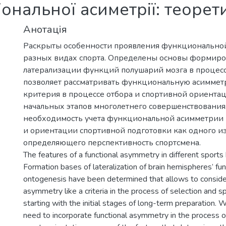
ональної асиметрії: теоре
Анотація
Раскрыты особенности проявления функционально
разных видах спорта. Определены основы формир
латерализации функций полушарий мозга в процессе
позволяет рассматривать функциональную асиммет
критерия в процессе отбора и спортивной ориентац
начальных этапов многолетнего совершенствования.
необходимость учета функциональной асимметрии 
и ориентации спортивной подготовки как одного из
определяющего перспективность спортсмена.
The features of a functional asymmetry in different sport
Formation bases of lateralization of brain hemispheres’ fun
ontogenesis have been determined that allows to consider
asymmetry like a criteria in the process of selection and sp
starting with the initial stages of long-term preparation.
need to incorporate functional asymmetry in the process o