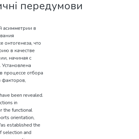
тичні передумови
й асимметрии в
ования
 онтогенеза, что
рию в качестве
ии, начиная с
 Установлена
в процессе отбора
 факторов,
s have been revealed.
ctions in
 the functional
orts orientation,
 Was established the
f selection and