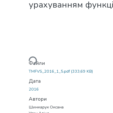
урахуванням функці
Вантажиться...
Файли
TMFVS_2016_1_5.pdf
(333,69 KB)
Дата
2016
Автори
Шинкарук Оксана