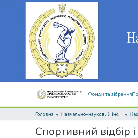
Фонди та зібрання
По
Головна
Навчально-науковий інститут здоров'я, реабілітації та фізичного виховання
Спортивний відбір і