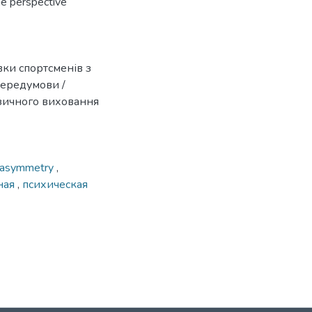
he perspective
вки спортсменів з
передумови /
ізичного виховання
 asymmetry
,
ная
,
психическая