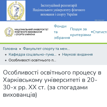
Фонди
Пошук за
та
Статист
критеріями
зібрання
Головна
Факультет спорту та менеджменту
Кафедра соціально-гуманітарних дисциплін
Наукові видання
Особливості освітнього процесу в Харківському університеті в 20-30-х рр. ХХ ст. (за спогадами вихованців)
Особливості освітнього процесу в
Харківському університеті в 20-
30-х рр. ХХ ст. (за спогадами
вихованців)