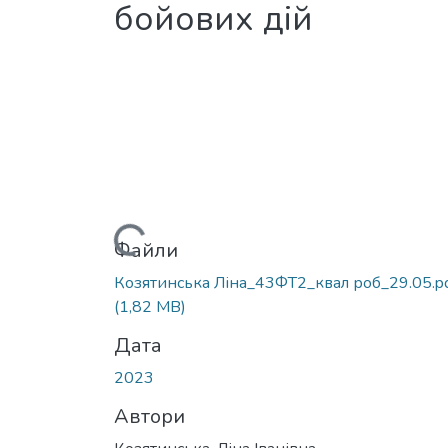
бойових дій
Вантажиться...
Файли
Козятинська Ліна_43ФТ2_квал роб_29.05.p
(1,82 MB)
Дата
2023
Автори