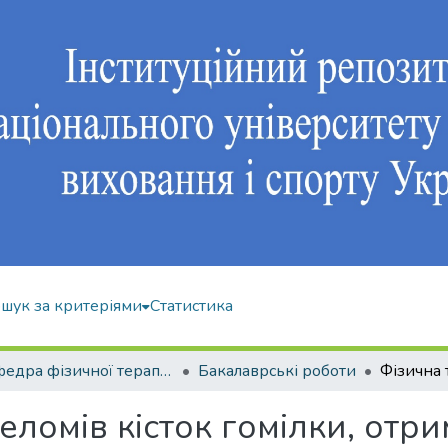
шук за критеріями
Статистика
Кафедра фізичної терапії та ерготерапії
Бакалаврські роботи
еломів кісток гомілки, отр