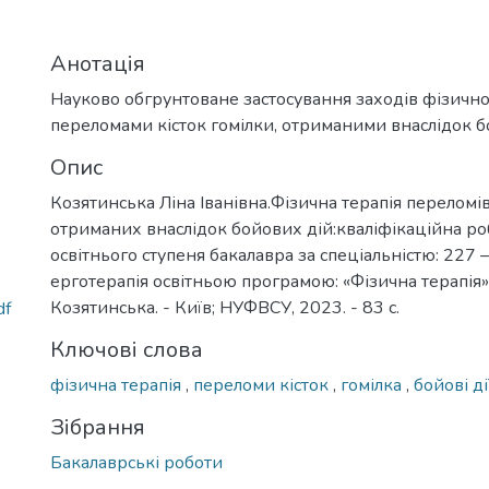
Анотація
Науково обгрунтоване застосування заходів фізичної 
переломами кісток гомілки, отриманими внаслідок б
Опис
Козятинська Ліна Іванівна.Фізична терапія переломів
отриманих внаслідок бойових дій:кваліфікаційна ро
освітнього ступеня бакалавра за спеціальністю: 227 –
ерготерапія освітньою програмою: «Фізична терапія» 
Козятинська. - Київ; НУФВСУ, 2023. - 83 с.
df
Ключові слова
фізична терапія
,
переломи кісток
,
гомілка
,
бойові ді
Зібрання
Бакалаврські роботи