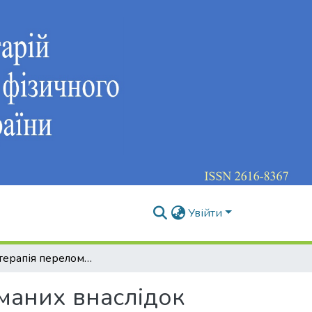
Увійти
Фізична терапія переломів кісток гомілки, отриманих внаслідок бойових дій
иманих внаслідок