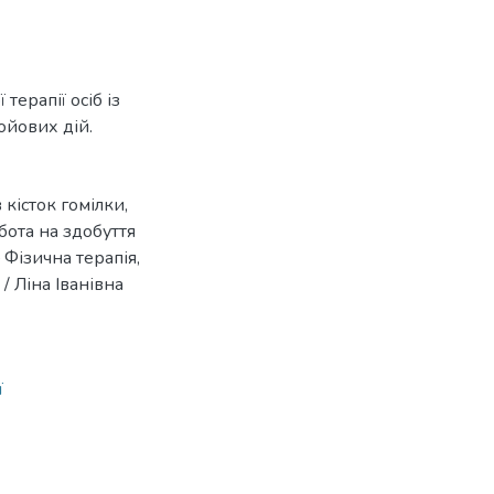
терапії осіб із
ойових дій.
 кісток гомілки,
бота на здобуття
 Фізична терапія,
/ Ліна Іванівна
ї