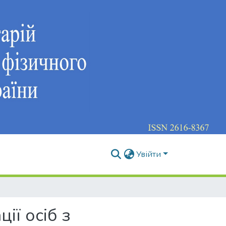
Увійти
ії осіб з