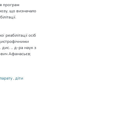
ня програм
нозу, що визначало
ілітації.
 реабілітації осіб
дистрофічними
с. ... д-ра наук з
йович Афанасьєв;
парату
,
діти