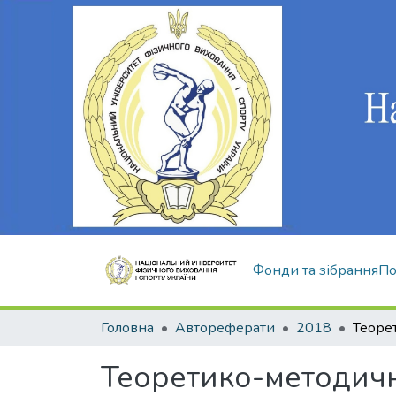
Фонди та зібрання
По
Головна
Автореферати
2018
Теоретико-методичні