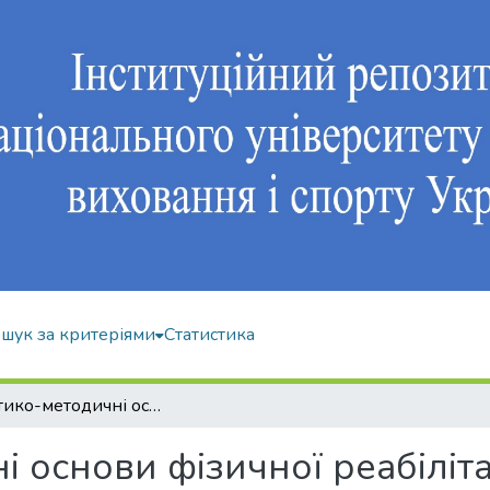
шук за критеріями
Статистика
Теоретико-методичні основи фізичної реабілітації осіб з функціональними порушеннями і дегенеративно-дистрофічними захворюваннями опорно-рухового апарату
 основи фізичної реабілітац