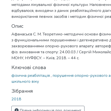
методами лікувальної фізичної культури. Наповнен
відбувалося, виходячи з даних реабілітаційного діаг
використання певних засобів і методик фізичної реаб
Опис
Афанасьєв С. М. Теоретико-методичні основи фізичної
з функціональними порушеннями і дегенеративно 
захворюваннями опорно-рухового апарату: автореф. ди
фіз. виховання та спорту: 24.00.03 / Сергій Микола
МОНУ, НУФВСУ. – Київ, 2018. – 44 с.
Ключові слова
фізична реабілітація
,
порушення опорно-рухового а
шкільного віку
Зібрання
2018
Повна інформація про документ