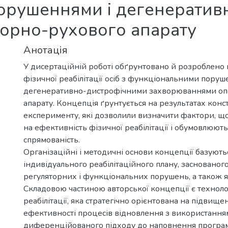
орушеннями і дегенератив
орно-рухового апарату
Анотація
У дисертаційній роботі обґрунтовано й розроблено
фізичної реабілітації осіб з функціональними поруш
дегенеративно-дистрофічними захворюваннями оп
апарату. Концепція ґрунтується на результатах конс
експерименту, які дозволили визначити фактори, щ
на ефективність фізичної реабілітації і обумовлюють 
спрямованість.
Організаційні і методичні основи концепції базують
індивідуального реабілітаційного плану, заснованого
регуляторних і функціональних порушень, а також як
Складовою частиною авторської концепції є техноло
реабілітації, яка стратегічно орієнтована на підвище
ефективності процесів відновлення з використання
диференційованого підходу до наповнення програм