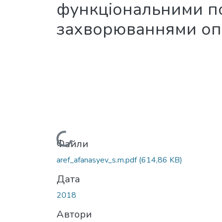
функціональними п
захворюваннями оп
Вантажиться...
Файли
aref_afanasyev_s.m.pdf
(614,86 KB)
Дата
2018
Автори