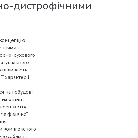
но-дистрофічними
 концепцію
еннями і
орно-рухового
татувального
о впливають
її характер і
ся на побудові
 на оцінці
ості життя.
гія фізичної
ння
м комплексного і
 засобами і