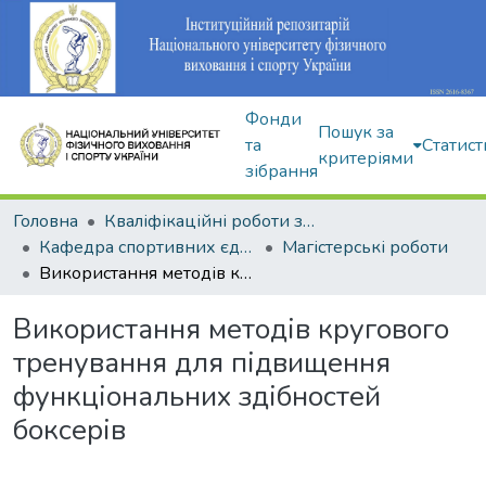
Фонди
Пошук за
та
Статист
критеріями
зібрання
Головна
Кваліфікаційні роботи здобувачів вищої освіти
Кафедра спортивних єдиноборств та силових видів спорту
Магістерські роботи
Використання методів кругового тренування для підвищення функціональних здібностей боксерів
Використання методів кругового
тренування для підвищення
функціональних здібностей
боксерів