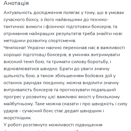
Анотація
Актуальність дослідження полягає у тому, що в умовах
сучасного боксу, з його найвищими до техніко-
тактичної вимоги і фізичної підготовки боксерів, та
отримання найкращих результатів треба знайти нові
методики розвитку спортсменів.
Чемпіонат України наочно переконав нас в важливості
хорошої підготовці боксерів, в уміннях витримувати
високий темп бою, та тримати силову боротьбу, і
відновлюватися швидко. Брати до уваги значну
щільність бою, а також збільшенням бойових дій у
останніх раундах поєдинку, можна виділити значну
витривалість боксерів та прогнозувати подальший
прогрес у розвитку цієї важливої якості у близькому
майбутньому. Таке можна сказати і про швидкість і силу
ударів - сучасний бокс стає дедалі швидшим і
жорсткішим.
У роботі розглянуто можливості підвищення