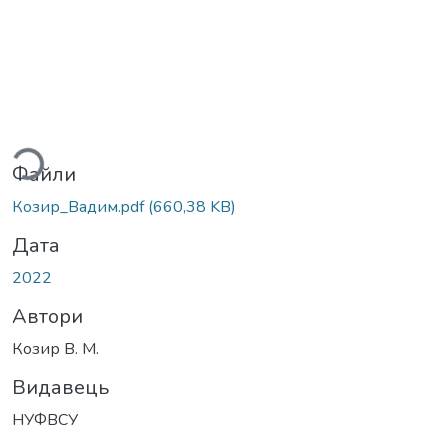
житься...
Файли
Козир_Вадим.pdf
(660,38 KB)
Дата
2022
Автори
Козир В. М.
Видавець
НУФВСУ