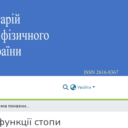
Увійти
Характеристика показників опорно - ресорної функції стопи хлопчиків старшого дошкільного віку, які займаються футболом
функції стопи