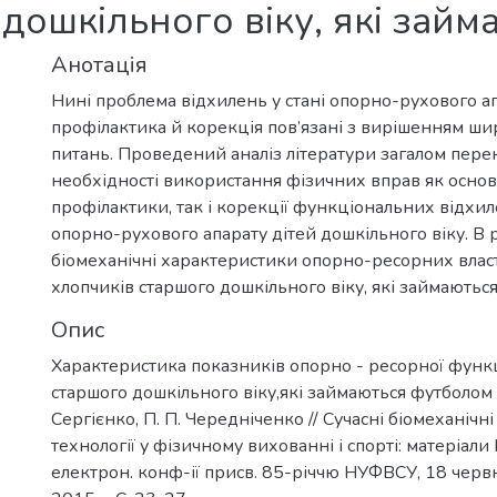
дошкільного віку, які зай
Анотація
Нині проблема відхилень у стані опорно-рухового апа
профілактика й корекція пов’язані з вирішенням ши
питань. Проведений аналіз літератури загалом пере
необхідності використання фізичних вправ як основн
профілактики, так і корекції функціональних відхил
опорно-рухового апарату дітей дошкільного віку. В 
біомеханічні характеристики опорно-ресорних власт
хлопчиків старшого дошкільного віку, які займаютьс
Опис
Характеристика показників опорно - ресорної функц
старшого дошкільного віку,які займаються футболом / 
Сергієнко, П. П. Чередніченко // Сучасні біомеханічн
технології у фізичному вихованні і спорті: матеріали І
електрон. конф-ії присв. 85-річчю НУФВСУ, 18 червня