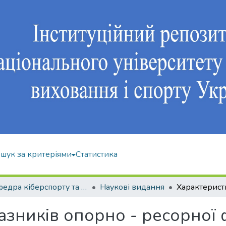
шук за критеріями
Статистика
Кафедра кіберспорту та інформаційних технологій
Наукові видання
зників опорно - ресорної 