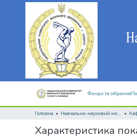
Фонди та зібрання
По
Головна
Навчально-науковий інститут здоров'я, реабілітації та фізичного виховання
Характеристика пока