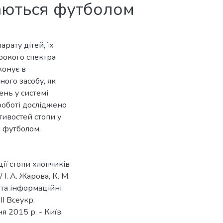
маються футболом
рату дітей, їх
рокого спектра
конує в
ого засобу, як
ень у системі
роботі досліджено
ивостей стопи у
я футболом.
ії стопи хлопчиків
І. А. Жарова, К. М.
і та інформаційні
ІІ Всеукр.
 2015 р. - Київ,