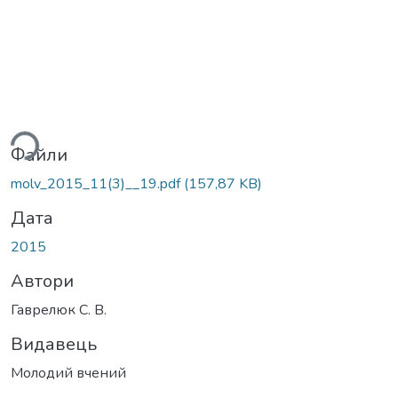
ься...
Файли
molv_2015_11(3)__19.pdf
(157,87 KB)
Дата
2015
Автори
Гаврелюк С. В.
Видавець
Молодий вчений