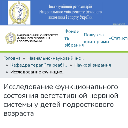
Фонди
Пошук за
та
Статист
критеріями
зібрання
Головна
Навчально-науковий інститут здоров'я, реабілітації та фізичного виховання
Кафедра терапії та реабілітації
Наукові видання
Исследование функционального состояния вегетативной нервной системы у детей подросткового возраста
Исследование функционального
состояния вегетативной нервной
системы у детей подросткового
возраста