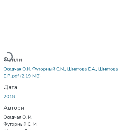
Вантажиться...
Файли
Осадчая О.И. Футорный С.М., Шматова Е.А., Шматова
Е.Р..pdf
(2,19 MB)
Дата
2018
Автори
Осадчая О. И.
Футорный С. М.