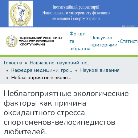
Фонди
Пошук за
та
Статист
критеріями
зібрання
Головна
Навчально-науковий інститут здоров'я, реабілітації та фізичного виховання
Кафедра медицини, громадського здоров'я та екології спорту
Наукові видання
Неблагоприятные экологические факторы как причина оксидантного стресса спортсменов-велосипедистов любителей.
Неблагоприятные экологические
факторы как причина
оксидантного стресса
спортсменов-велосипедистов
любителей.