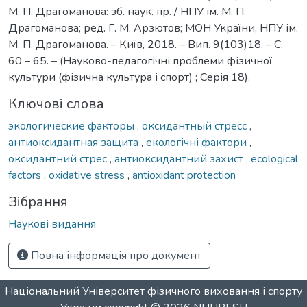
М. П. Драгоманова: зб. наук. пр. / НПУ ім. М. П.
Драгоманова; ред. Г. М. Арзютов; МОН України, НПУ ім.
М. П. Драгоманова. – Київ, 2018. – Вип. 9(103)18. – С.
60 – 65. – (Науково-педагогічні проблеми фізичної
культури (фізична культура і спорт) ; Серія 18).
Ключові слова
экологические факторы
,
оксидантный стресс
,
антиоксидантная защита
,
екологічні фактори
,
оксидантний стрес
,
антиоксидантний захист
,
ecological
factors
,
oxidative stress
,
antioxidant protection
Зібрання
Наукові видання
Повна інформація про документ
Національний Університет фізичного виховання і спорту