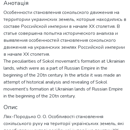
Анотація
Особенности становления сокольского движения на
территории украинских земель, которые находились в
составе Российской империи в начале XX столетия. В
статье совершена попытка исторического анализа и
выявления особенностей становления сокольского
движения на украинских землях Российской империи
в начале XX столетия.
The peculiarities of Sokol movemant’s formation at Ukrainian
lands, which were as a part of Russian Empire in the
beginning of the 20tn century. In the article it was made an
attempt of historical analysis and revealing of Sokol
movement’s formation at Ukrainian lands of Russian Empire
in the beginning of the 20tn century.
Опис
Лях-Породько О. О. Особливості становлення
сокільського руху на території українських земель, які