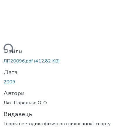
ься...
Файли
ЛП20096.pdf
(412,82 KB)
Дата
2009
Автори
Лях-Породько О. О.
Видавець
Теорія і методика фізичного виховання і спорту