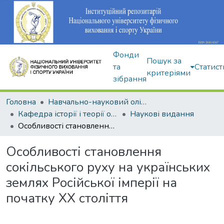
Фонди
Пошук за
та
Статист
критеріями
зібрання
Головна
Навчально-науковий олімпійський інститут
Кафедра історії і теорії олімпійського спорту
Наукові видання
Особливості становлення сокільського руху на українських землях Російської імперії на початку XX століття
Особливості становлення
сокільського руху на українських
землях Російської імперії на
початку XX століття