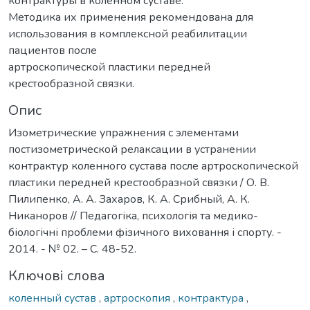
контрактуры в коленном суставе.
Методика их применения рекомендована для
использования в комплексной реабилитации
пациентов после
артроскопической пластики передней
крестообразной связки.
Опис
Изометрические упражнения с элементами
постизометрической релаксации в устранении
контрактур коленного сустава после артроскопической
пластики передней крестообразной связки / О. В.
Пилипенко, А. А. Захаров, К. А. Срибный, А. К.
Никаноров // Педагогіка, психологія та медико-
біологічні проблеми фізичного виховання і спорту. -
2014. - № 02. – С. 48-52.
Ключові слова
коленный сустав
,
артроскопия
,
контрактура
,