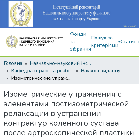
Фонди
Пошук за
та
Статист
критеріями
зібрання
Головна
Навчально-науковий інститут здоров'я, реабілітації та фізичного виховання
Кафедра терапії та реабілітації
Наукові видання
Изометрические упражнения с элементами постизометрической релаксации в устранении контрактур коленного сустава после артроскопической пластики передней крестообразной связки
Изометрические упражнения с
элементами постизометрической
релаксации в устранении
контрактур коленного сустава
после артроскопической пластики