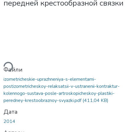
передней крестообразной связки
ться...
Файли
izometricheskie-uprazhneniya-s-elementami-
postizometricheskoy-relaksatsii-v-ustranenii-kontraktur-
kolennogo-sustava-posle-artroskopicheskoy-plastiki-
peredney-krestoobraznoy-svyazki.pdf
(411,04 KB)
Дата
2014