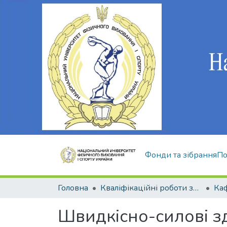
Фонди та зібрання
По
Головна
Кваліфікаційні роботи здобувачів вищої освіти
Швидкісно-силові зд