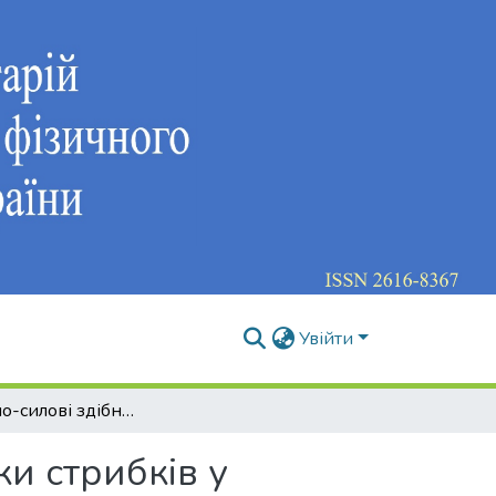
Увійти
Швидкісно-силові здібності у формуванні техніки стрибкiв у фігурному катанні у юних фігуристів
ки стрибкiв у