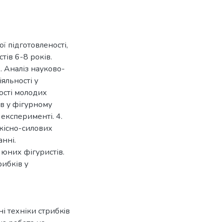
ї підготовленості,
тів 6-8 років.
. Аналіз науково-
яльності у
ності молодих
ів у фігурному
 експерименті. 4.
кісно-силових
нні.
 юних фігуристів.
ибків у
ні техніки стрибкiв