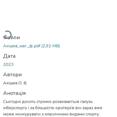
антажиться...
Файли
Акішев_маг._ф..pdf
(2,92 MB)
Дата
2023
Автори
Акішев О. В.
Анотація
Сьогодні досить стрімко розвивається галузь
кіберспорту і за більшістю критеріїв він зараз вже
може конкурувати з класичними видами спорту,