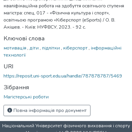
кваліфікаційна робота на здобуття освітнього ступеня
магістра: спец. 017 - «Фізична культура і спорт»,
освітньою програмою «Кіберспорт (eSports) / О. В.
Акішев. - Київ: НУФВСУ, 2023. - 92 с.
Ключові слова
мотивація
,
діти
,
підлітки
,
кіберспорт
,
інформаційні
технології
URI
https://reposit.uni-sport.edu.ua/handle/787878787/5469
Зібрання
Магістерські роботи
Повна інформація про документ
Національний Університет фізичного виховання і спорту