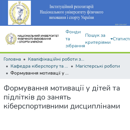
Фонди
Пошук за
та
Статист
критеріями
зібрання
Головна
Кваліфікаційні роботи здобувачів вищої освіти
Кафедра кіберспорту та інформаційних технологій
Магістерські роботи
Формування мотивації у дітей та підлітків до занять кіберспортивними дисциплінами
Формування мотивації у дітей та
підлітків до занять
кіберспортивними дисциплінами