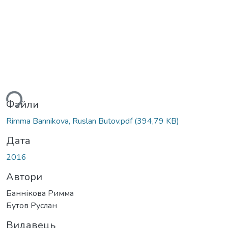
ься...
Файли
Rimma Bannikova, Ruslan Butov.pdf
(394,79 KB)
Дата
2016
Автори
Баннікова Римма
Бутов Руслан
Видавець