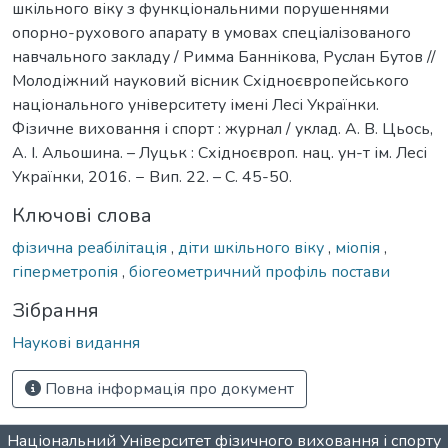
шкільного віку з функціональними порушеннями
опорно-рухового апарату в умовах спеціалізованого
навчального закладу / Римма Баннікова, Руслан Бутов //
Молодіжний науковий вісник Східноєвропейського
національного університету імені Лесі Українки.
Фізичне виховання і спорт : журнал / уклад. А. В. Цьось,
А. І. Альошина. – Луцьк : Східноєвроп. нац. ун-т ім. Лесі
Українки, 2016. − Вип. 22. – С. 45-50.
Ключові слова
фізична реабілітація
,
діти шкільного віку
,
міопія
,
гіперметропія
,
біогеометричний профіль постави
Зібрання
Наукові видання
Повна інформація про документ
Національний Університет фізичного виховання і спорту