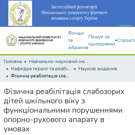
Фонди
Пошук за
та
Статист
критеріями
зібрання
Головна
Навчально-науковий інститут здоров'я, реабілітації та фізичного виховання
Кафедра терапії та реабілітації
Наукові видання
Фізична реабілітація слабозорих дітей шкільного віку з функціональними порушеннями опорно-рухового апарату в умовах
Фізична реабілітація слабозорих
дітей шкільного віку з
функціональними порушеннями
опорно-рухового апарату в
умовах