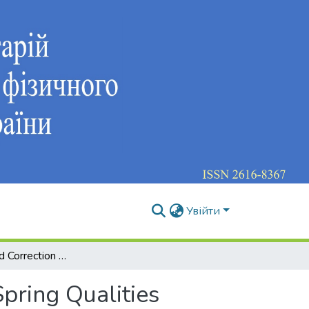
Увійти
Рrevention and Correction of the Foot Supporting-Spring Qualities Disorder of Young Basketball Players
pring Qualities