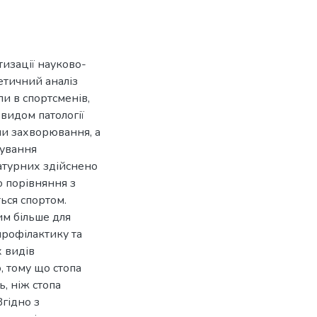
тизації науково-
етичний аналіз
и в спортсменів,
видом патології
ни захворювання, а
кування
ратурних здійснено
о порівняння з
ься спортом.
им більше для
 профілактику та
х видів
, тому що стопа
, ніж стопа
Згідно з