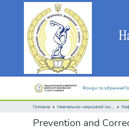
Фонди та зібрання
По
Головна
Навчально-науковий інститут здоров'я, реабілітації та фізичного виховання
Рrevention and Correc