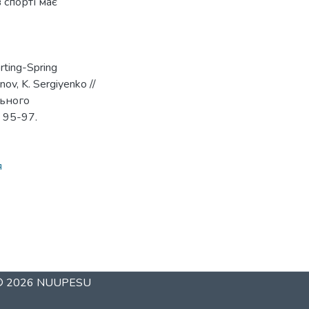
 спорті має
rting-Spring
nov, K. Sergiyenko //
льного
. 95-97.
я
 © 2026
NUUPESU