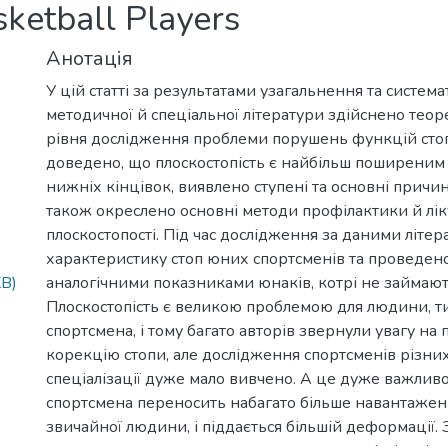
sketball Players
Анотація
У цій статті за результатами узагальнення та система
методичної й спеціальної літератури здійснено теор
рівня дослідження проблеми порушень функцій стоп
доведено, що плоскостопість є найбільш поширеним 
нижніх кінцівок, виявлено ступені та основні причи
також окреслено основні методи профілактики й лі
плоскостопості. Під час дослідження за даними літе
характеристику стоп юних спортсменів та проведен
KB)
аналогічними показниками юнаків, котрі не займают
Плоскостопість є великою проблемою для людини, т
спортсмена, і тому багато авторів звернули увагу на
корекцію стопи, але дослідження спортсменів різни
спеціалізації дуже мало вивчено. А це дуже важливо
спортсмена переносить набагато більше навантажень
звичайної людини, і піддається більшій деформації. 