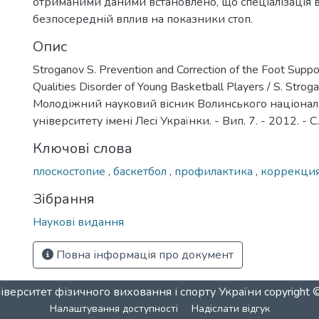
отриманими даними встановлено, що спеціалізація в
безпосередній вплив на показники стоп.
Опис
Stroganov S. Prevention and Correction of the Foot Suppo
Qualities Disorder of Young Basketball Players / S. Stroga
Молодіжний науковий вісник Волинського націона
університету імені Лесі Українки. - Вип. 7. - 2012. - С
Ключові слова
плоскостопие
,
баскетбол
,
профилактика
,
коррекци
Зібрання
Наукові видання
Повна інформація про документ
верситет фізичного виховання і спорту України
copyright
Налаштування доступності
Надіслати відгук