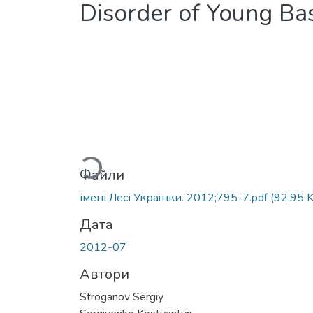
Disorder of Young Ba
Вантажиться...
Файли
імені Лесі Українки. 2012;795-7.pdf
(92,95 
Дата
2012-07
Автори
Stroganov Sergiy