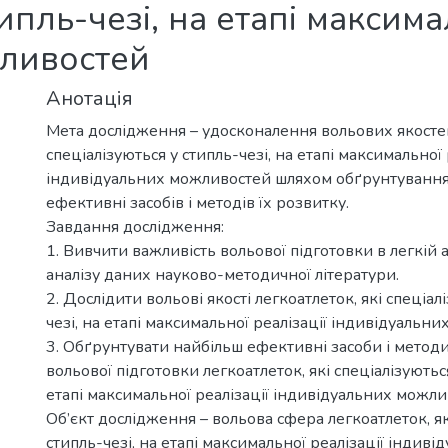
ипль-чезі, на етапі максима
жливостей
Анотація
Мета дослідження – удосконалення вольових якостей
спеціалізуються у стипль-чезі, на етапі максимальної 
індивідуальних можливостей шляхом обґрунтування
ефективні засобів і методів їх розвитку.
Завдання дослідження:
1. Вивчити важливість вольової підготовки в легкій а
аналізу даних науково-методичної літератури.
2. Дослідити вольові якості легкоатлеток, які спеціал
чезі, на етапі максимальної реалізації індивідуальн
3. Обґрунтувати найбільш ефективні засоби і метод
вольової підготовки легкоатлеток, які спеціалізуються
етапі максимальної реалізації індивідуальних можли
Об’єкт дослідження – вольова сфера легкоатлеток, як
стипль-чезі, на етапі максимальної реалізації індиві