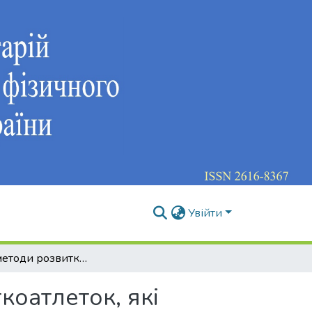
Увійти
Засоби і методи розвитку вольових якостей легкоатлеток, які спеціалізуються у стипль-чезі, на етапі максимальної реалізації індивідуальних можливостей
коатлеток, які