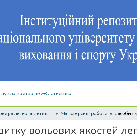
шук за критеріями
Статистика
Кафедра легкої атлетики, зимових видів та велосипедного спорту
Магістерські роботи
витку вольових якостей лег