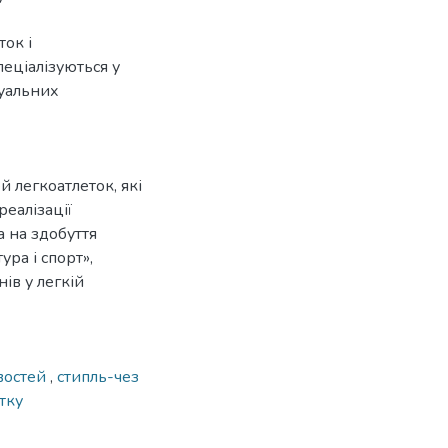
ок і
пеціалізуються у
дуальних
й легкоатлеток, які
реалізації
а на здобуття
ура і спорт»,
ів у легкій
ивостей
,
стипль-чез
тку