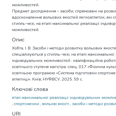
можливостей.
Предмет дослідження – засоби, спрямовані на розвит
вдосконалення вольових якостей легкоатлеток, які с
стипль-чезі, на етапі максимальної реалізації індиві
можливостей.
Опис
Хобта, І. В. Засоби і методи розвитку вольових якосте
спеціалізуються у стипль-чезі, на етапі максимальної 
індивідуальних можливостей : кваліфікаційна робот
освітнього ступеня магістра: спец. 017 «Фізична культ
освітньою програмою «Система підготовки спортсмен
атлетиці». Київ; НУФВСУ, 2025. 59 с.
Ключові слова
етап максимальної реалізації індивідуальних можл
,
спортсменки
,
вольові якості
,
засоби і методи розви
URI