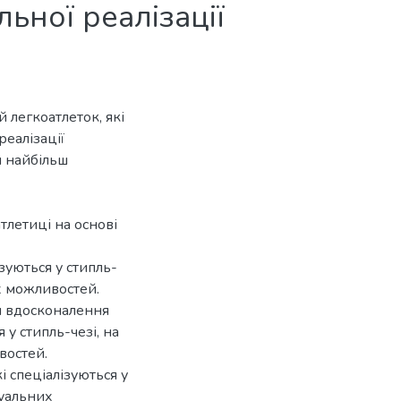
льної реалізації
 легкоатлеток, які
реалізації
 найбільш
тлетиці на основі
ізуються у стипль-
их можливостей.
и вдосконалення
 у стипль-чезі, на
востей.
і спеціалізуються у
дуальних